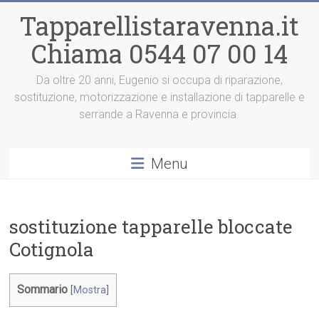
Vai
Tapparellistaravenna.it
al
contenuto
Chiama 0544 07 00 14
Da oltre 20 anni, Eugenio si occupa di riparazione,
sostituzione, motorizzazione e installazione di tapparelle e
serrande a Ravenna e provincia.
Menu
sostituzione tapparelle bloccate
Cotignola
Sommario
[
Mostra
]