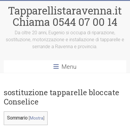
Vai
Tapparellistaravenna.it
al
contenuto
Chiama 0544 07 00 14
Da oltre 20 anni, Eugenio si occupa di riparazione,
sostituzione, motorizzazione e installazione di tapparelle e
serrande a Ravenna e provincia.
Menu
sostituzione tapparelle bloccate
Conselice
Sommario
[
Mostra
]