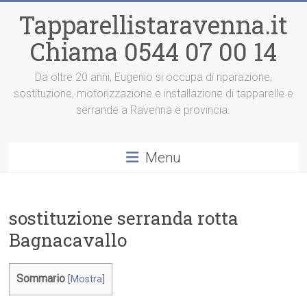
Vai
Tapparellistaravenna.it
al
contenuto
Chiama 0544 07 00 14
Da oltre 20 anni, Eugenio si occupa di riparazione,
sostituzione, motorizzazione e installazione di tapparelle e
serrande a Ravenna e provincia.
Menu
sostituzione serranda rotta
Bagnacavallo
Sommario
[
Mostra
]