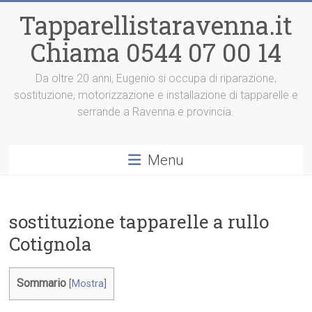
Vai
Tapparellistaravenna.it
al
contenuto
Chiama 0544 07 00 14
Da oltre 20 anni, Eugenio si occupa di riparazione,
sostituzione, motorizzazione e installazione di tapparelle e
serrande a Ravenna e provincia.
Menu
sostituzione tapparelle a rullo
Cotignola
Sommario
[
Mostra
]