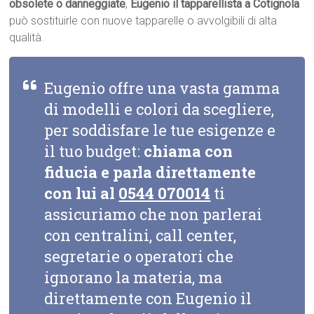
obsolete o danneggiate
,
Eugenio il tapparellista a Cotignola
può sostituirle con nuove tapparelle o avvolgibili di alta
qualità.
Eugenio offre una vasta gamma
di modelli e colori da scegliere,
per soddisfare le tue esigenze e
il tuo budget:
chiama con
fiducia e parla direttamente
con lui al
0544 070014
ti
assicuriamo che non parlerai
con centralini, call center,
segretarie o operatori che
ignorano la materia, ma
direttamente con Eugenio il