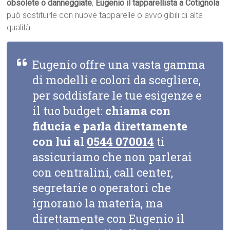
obsolete o danneggiate
,
Eugenio il tapparellista a Cotignola
può sostituirle con nuove tapparelle o avvolgibili di alta
qualità.
Eugenio offre una vasta gamma
di modelli e colori da scegliere,
per soddisfare le tue esigenze e
il tuo budget:
chiama con
fiducia e parla direttamente
con lui al
0544 070014
ti
assicuriamo che non parlerai
con centralini, call center,
segretarie o operatori che
ignorano la materia, ma
direttamente con Eugenio il