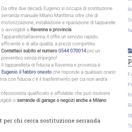
Da oltre due decadi, Eugenio si occupa di sostituzione
R
serranda manuale Milano Marittima oltre che di
S
motorizzazione, installazione e riparazione di tapparelle
o avvolgibili a
Ravenna e provincia
.
t
TapparellistaRavenna.it offre un servizio rapido,
efficiente e di alta qualità, a prezzi competitivi.
Contattaci subito al numero
0544 070014
per un
preventivo senza impegno!
p
Il tapparellista di fiducia a Ravenna e provincia è
Eugenio il fabbro onesto
che risponde a qualsiasi orario
F
iama con fiducia c’è il trasferimento per cui non andrà
P
rofessionista qualificato e affidabile che può risolvere
P
lgibili o
serrande di garage o negozi anche a Milano
R
S
t per chi cerca sostituzione serranda
T