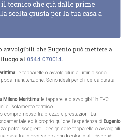
il tecnico che già dalle prime
la scelta giusta per la tua casa a
 o avvolgibili che Eugenio può mettere a
alluogo al
0544 070014
.
arittima
: le tapparelle o avvolgibili in alluminio sono
no poca manutenzione. Sono ideali per chi cerca durata
 a Milano Marittima
: le tapparelle o avvolgibili in PVC
ini di isolamento termico.
sto compromesso tra prezzo e prestazioni. La
fondamentale ed è proprio qui che l’esperienza di
Eugenio
enza: potrai scegliere il design delle tapparelle o avvolgibili
tua casa tra le diverse opzioni di colori e stili disponibili.