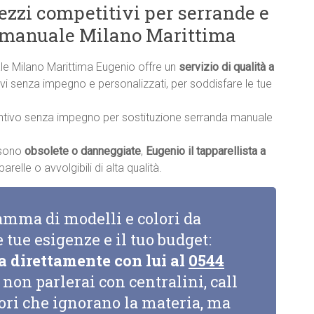
rezzi competitivi per serrande e
a manuale Milano Marittima
le Milano Marittima Eugenio offre un
servizio di qualità a
ntivi senza impegno e personalizzati, per soddisfare le tue
ntivo senza impegno per sostituzione serranda manuale
a sono
obsolete o danneggiate
,
Eugenio il tapparellista a
relle o avvolgibili di alta qualità.
amma di modelli e colori da
e tue esigenze e il tuo budget:
a direttamente con lui al
0544
non parlerai con centralini, call
tori che ignorano la materia, ma