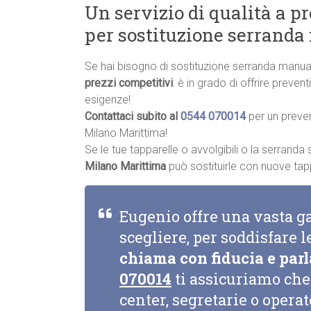
Un servizio di qualità a p
per sostituzione serrand
Se hai bisogno di sostituzione serranda manua
prezzi competitivi
: è in grado di offrire preve
esigenze!
Contattaci subito al
0544 070014
per un preve
Milano Marittima!
Se le tue tapparelle o avvolgibili o la serrand
Milano Marittima
può sostituirle con nuove tappa
Eugenio offre una vasta g
scegliere, per soddisfare l
chiama con fiducia e parl
070014
ti assicuriamo che 
center, segretarie o opera