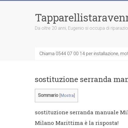
Vai
al
Tapparellistaraven
contenuto
Da oltre 20 anni, Eugenio si occupa di riparazi
Chiama 0544 07 00 14 per installazione, moto
sostituzione serranda ma
Sommario
[
Mostra
]
sostituzione serranda manuale Mi
Milano Marittima è la risposta!