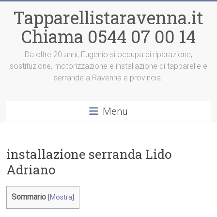
Vai
Tapparellistaravenna.it
al
contenuto
Chiama 0544 07 00 14
Da oltre 20 anni, Eugenio si occupa di riparazione,
sostituzione, motorizzazione e installazione di tapparelle e
serrande a Ravenna e provincia.
Menu
installazione serranda Lido
Adriano
Sommario
[
Mostra
]