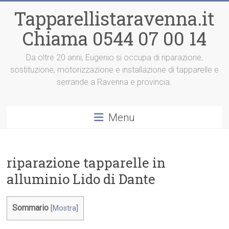
Vai
Tapparellistaravenna.it
al
contenuto
Chiama 0544 07 00 14
Da oltre 20 anni, Eugenio si occupa di riparazione,
sostituzione, motorizzazione e installazione di tapparelle e
serrande a Ravenna e provincia.
Menu
riparazione tapparelle in
alluminio Lido di Dante
Sommario
[
Mostra
]