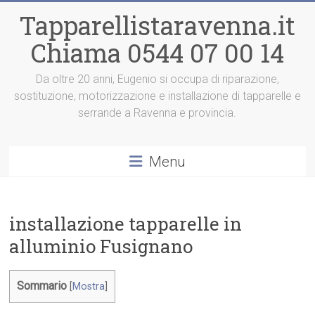
Vai
Tapparellistaravenna.it
al
contenuto
Chiama 0544 07 00 14
Da oltre 20 anni, Eugenio si occupa di riparazione,
sostituzione, motorizzazione e installazione di tapparelle e
serrande a Ravenna e provincia.
Menu
installazione tapparelle in
alluminio Fusignano
Sommario
[
Mostra
]