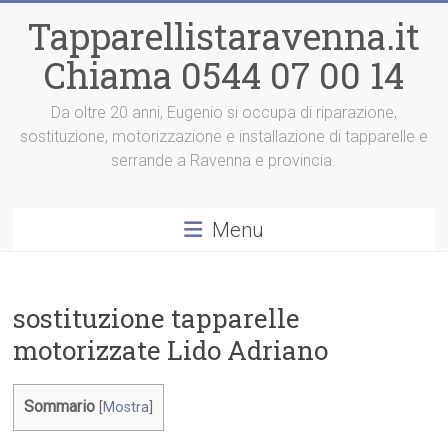
Vai
Tapparellistaravenna.it
al
contenuto
Chiama 0544 07 00 14
Da oltre 20 anni, Eugenio si occupa di riparazione,
sostituzione, motorizzazione e installazione di tapparelle e
serrande a Ravenna e provincia.
Menu
sostituzione tapparelle
motorizzate Lido Adriano
Sommario
[
Mostra
]