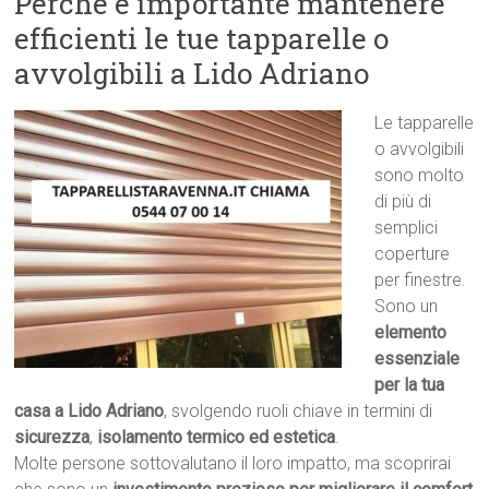
Perché è importante mantenere
efficienti le tue tapparelle o
avvolgibili a Lido Adriano
Le tapparelle
o avvolgibili
sono molto
di più di
semplici
coperture
per finestre.
Sono un
elemento
essenziale
per la tua
casa a Lido Adriano
, svolgendo ruoli chiave in termini di
sicurezza
,
isolamento termico ed estetica
.
Molte persone sottovalutano il loro impatto, ma scoprirai