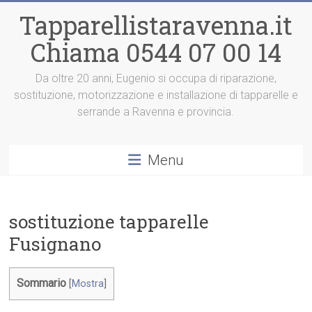
Vai
Tapparellistaravenna.it
al
contenuto
Chiama 0544 07 00 14
Da oltre 20 anni, Eugenio si occupa di riparazione,
sostituzione, motorizzazione e installazione di tapparelle e
serrande a Ravenna e provincia.
Menu
sostituzione tapparelle
Fusignano
Sommario
[
Mostra
]