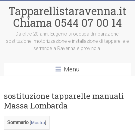
Vai
Tapparellistaravenna.it
al
contenuto
Chiama 0544 07 00 14
Da oltre 20 anni, Eugenio si occupa di riparazione,
sostituzione, motorizzazione e installazione di tapparelle e
serrande a Ravenna e provincia.
Menu
sostituzione tapparelle manuali
Massa Lombarda
Sommario
[
Mostra
]