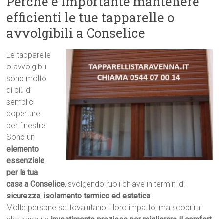
Perché è importante mantenere
efficienti le tue tapparelle o
avvolgibili a Conselice
Le tapparelle
o avvolgibili
sono molto
di più di
semplici
coperture
per finestre.
Sono un
elemento
essenziale
per la tua
casa a Conselice
, svolgendo ruoli chiave in termini di
sicurezza
,
isolamento termico ed estetica
.
Molte persone sottovalutano il loro impatto, ma scoprirai