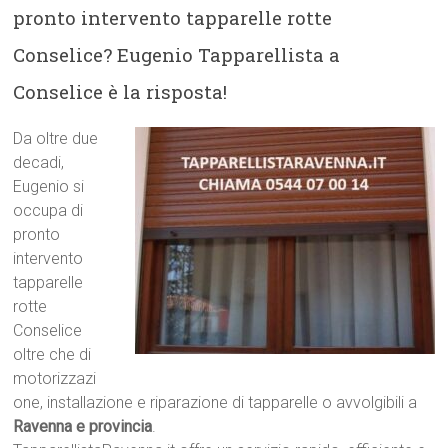
pronto intervento tapparelle rotte
Conselice? Eugenio Tapparellista a
Conselice è la risposta!
Da oltre due
decadi,
Eugenio si
occupa di
pronto
intervento
tapparelle
rotte
Conselice
oltre che di
motorizzazi
one, installazione e riparazione di tapparelle o avvolgibili a
Ravenna e provincia
.