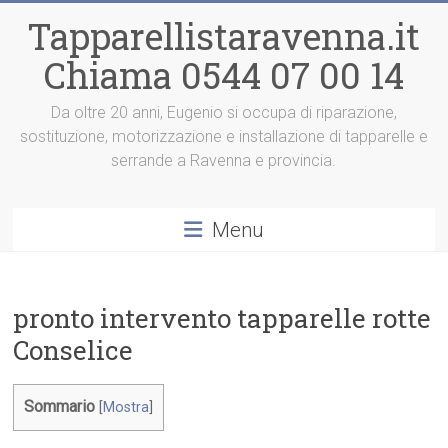
Vai
Tapparellistaravenna.it
al
contenuto
Chiama 0544 07 00 14
Da oltre 20 anni, Eugenio si occupa di riparazione,
sostituzione, motorizzazione e installazione di tapparelle e
serrande a Ravenna e provincia.
Menu
pronto intervento tapparelle rotte
Conselice
Sommario
[
Mostra
]