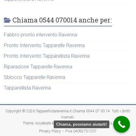
Chiama 0544 070014 anche per:
Fabbro pronto intervento Ravenna
Pronto Intervento Tapparelle Ravenna
Pronto Intervento Tapparellista Ravenna
Riparazione Tapparelle Ravenna
Sblocco Tapparelle Ravenna
Tapparellista Ravenna
Copyright © 2026
Tapparellistaravenna.it Chiama 0544 07 00 14
. Tutti i diritti
riservati.
Theme:
Accelerate
by ThemeGrill. Powered by
WordPress
.
Chiama, possiamo aiutarti!
Privacy Policy – P.iva 04092751207