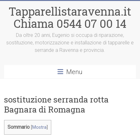
Vai
Tapparellistaravenna.it
al
contenuto
Chiama 0544 07 00 14
Da oltre 20 anni, Eugenio si occupa di riparazione,
sostituzione, motorizzazione e installazione di tapparelle e
serrande a Ravenna e provincia.
Menu
sostituzione serranda rotta
Bagnara di Romagna
Sommario
[
Mostra
]