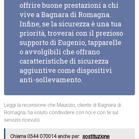
offrire buone prestazioni a chi
vive a Bagnara di Romagna.
Infine, se la sicurezza è una tua
priorità, troverai con il prezioso
supporto di Eugenio, tapparelle
o avvolgibili che offrano
caratteristiche di sicurezza
aggiuntive come dispositivi
anti-sollevamento.
Leggi la recensione che Maurizio, cliente di Bagnara di
Romagna, ha voluto condividere con noi e con te sul
servizio ricevuto:
Chiama 0544 070014 anche per:
sostituzione