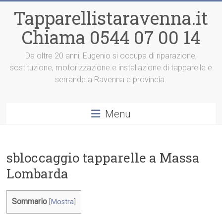
Vai
Tapparellistaravenna.it
al
contenuto
Chiama 0544 07 00 14
Da oltre 20 anni, Eugenio si occupa di riparazione,
sostituzione, motorizzazione e installazione di tapparelle e
serrande a Ravenna e provincia.
Menu
sbloccaggio tapparelle a Massa
Lombarda
Sommario
[
Mostra
]