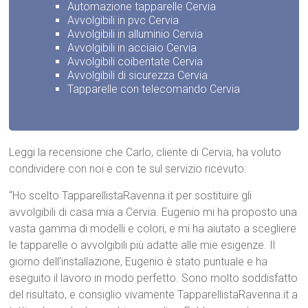
Automazione tapparelle Cervia
Avvolgibili in pvc Cervia
Avvolgibili in alluminio Cervia
Avvolgibili in acciaio Cervia
Avvolgibili coibentate Cervia
Avvolgibili di sicurezza Cervia
Tapparelle con telecomando Cervia
Leggi la recensione che Carlo, cliente di Cervia, ha voluto
condividere con noi e con te sul servizio ricevuto:
“Ho scelto TapparellistaRavenna.it per sostituire gli
avvolgibili di casa mia a Cervia. Eugenio mi ha proposto una
vasta gamma di modelli e colori, e mi ha aiutato a scegliere
le tapparelle o avvolgibili più adatte alle mie esigenze. Il
giorno dell’installazione, Eugenio è stato puntuale e ha
eseguito il lavoro in modo perfetto. Sono molto soddisfatto
del risultato, e consiglio vivamente TapparellistaRavenna.it a