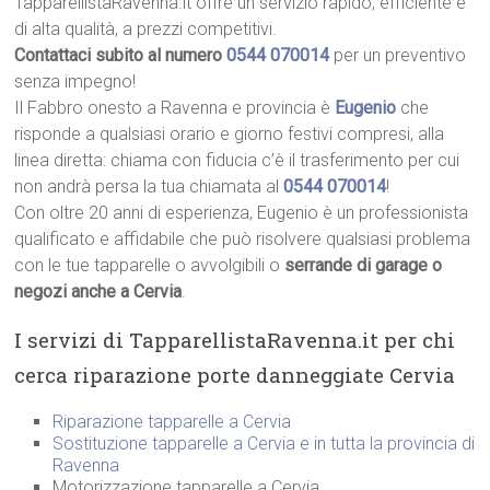
TapparellistaRavenna.it offre un servizio rapido, efficiente e
di alta qualità, a prezzi competitivi.
Contattaci subito al numero
0544 070014
per un preventivo
senza impegno!
Il Fabbro onesto a Ravenna e provincia è
Eugenio
che
risponde a qualsiasi orario e giorno festivi compresi, alla
linea diretta: chiama con fiducia c’è il trasferimento per cui
non andrà persa la tua chiamata al
0544 070014
!
Con oltre 20 anni di esperienza, Eugenio è un professionista
qualificato e affidabile che può risolvere qualsiasi problema
con le tue tapparelle o avvolgibili o
serrande di garage o
negozi anche a Cervia
.
I servizi di TapparellistaRavenna.it per chi
cerca riparazione porte danneggiate Cervia
Riparazione tapparelle a Cervia
Sostituzione tapparelle a Cervia e in tutta la provincia di
Ravenna
Motorizzazione tapparelle a Cervia