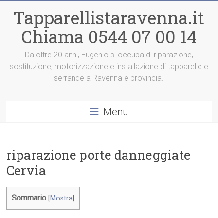
Vai
Tapparellistaravenna.it
al
contenuto
Chiama 0544 07 00 14
Da oltre 20 anni, Eugenio si occupa di riparazione,
sostituzione, motorizzazione e installazione di tapparelle e
serrande a Ravenna e provincia.
Menu
riparazione porte danneggiate
Cervia
Sommario
[
Mostra
]