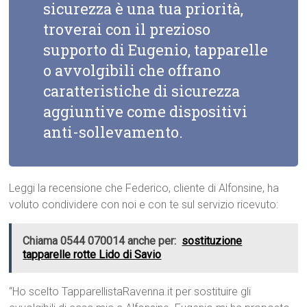
sicurezza è una tua priorità,
troverai con il prezioso
supporto di Eugenio, tapparelle
o avvolgibili che offrano
caratteristiche di sicurezza
aggiuntive come dispositivi
anti-sollevamento.
Leggi la recensione che Federico, cliente di Alfonsine, ha
voluto condividere con noi e con te sul servizio ricevuto:
Chiama 0544 070014 anche per:
sostituzione
tapparelle rotte Lido di Savio
“Ho scelto TapparellistaRavenna.it per sostituire gli