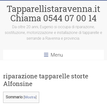
Vai
Tapparellistaravenna.it
al
contenuto
Chiama 0544 07 00 14
Da oltre 20 anni, Eugenio si occupa di riparazione,
sostituzione, motorizzazione e installazione di tapparelle e
serrande a Ravenna e provincia.
Menu
riparazione tapparelle storte
Alfonsine
Sommario
[
Mostra
]