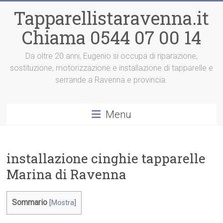
Vai
Tapparellistaravenna.it
al
contenuto
Chiama 0544 07 00 14
Da oltre 20 anni, Eugenio si occupa di riparazione,
sostituzione, motorizzazione e installazione di tapparelle e
serrande a Ravenna e provincia.
Menu
installazione cinghie tapparelle
Marina di Ravenna
Sommario
[
Mostra
]