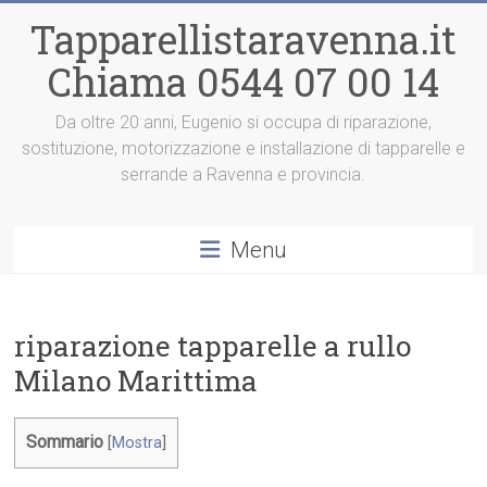
Vai
Tapparellistaravenna.it
al
contenuto
Chiama 0544 07 00 14
Da oltre 20 anni, Eugenio si occupa di riparazione,
sostituzione, motorizzazione e installazione di tapparelle e
serrande a Ravenna e provincia.
Menu
riparazione tapparelle a rullo
Milano Marittima
Sommario
[
Mostra
]