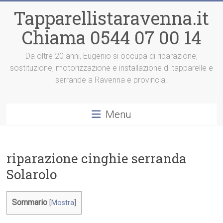
Vai
Tapparellistaravenna.it
al
contenuto
Chiama 0544 07 00 14
Da oltre 20 anni, Eugenio si occupa di riparazione,
sostituzione, motorizzazione e installazione di tapparelle e
serrande a Ravenna e provincia.
Menu
riparazione cinghie serranda
Solarolo
Sommario
[
Mostra
]