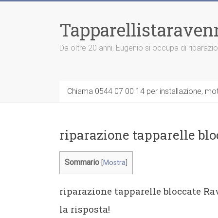
Vai
al
Tapparellistaraven
contenuto
Da oltre 20 anni, Eugenio si occupa di riparazi
Chiama 0544 07 00 14 per installazione, moto
riparazione tapparelle b
Sommario
[
Mostra
]
riparazione tapparelle bloccate R
la risposta!