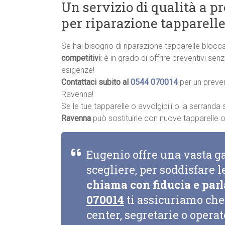
Un servizio di qualità a p
per riparazione tapparell
Se hai bisogno di riparazione tapparelle bloc
competitivi
: è in grado di offrire preventivi se
esigenze!
Contattaci subito al
0544 070014
per un preve
Ravenna!
Se le tue tapparelle o avvolgibili o la serrand
Ravenna
può sostituirle con nuove tapparelle o a
Eugenio offre una vasta g
scegliere, per soddisfare l
chiama con fiducia e parl
070014
ti assicuriamo che 
center, segretarie o opera