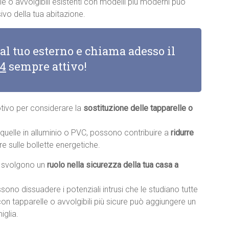
e o avvolgibili esistenti con modelli più moderni può
vo della tua abitazione.
 al tuo esterno e chiama adesso il
14
sempre attivo!
otivo per considerare la
sostituzione delle tapparelle o
e quelle in alluminio o PVC, possono contribuire a
ridurre
re sulle bollette energetiche.
li svolgono un
ruolo nella sicurezza della tua casa a
sono dissuadere i potenziali intrusi che le studiano tutte
con tapparelle o avvolgibili più sicure può aggiungere un
iglia.