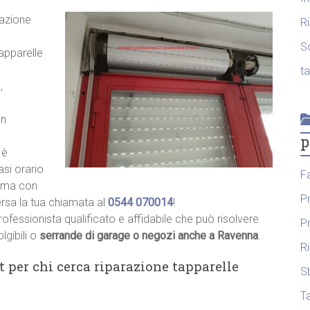
razione
R
S
tapparelle
t
,
un
p
 è
asi orario
F
hiama con
P
ersa la tua chiamata al
0544 070014
!
rofessionista qualificato e affidabile che può risolvere
P
lgibili o
serrande di garage o negozi anche a Ravenna
.
R
t per chi cerca riparazione tapparelle
S
T