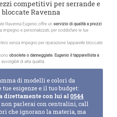
rezzi competitivi per serrande e
e bloccate Ravenna
cate Ravenna Eugenio offre un
servizio di qualità a prezzi
nza impegno e personalizzati, per soddisfare le tue
ntivo senza impegno per riparazione tapparelle bloccate
a sono
obsolete o danneggiate
,
Eugenio il tapparellista a
vvolgibili di alta qualità.
amma di modelli e colori da
e tue esigenze e il tuo budget:
a direttamente con lui al
0544
non parlerai con centralini, call
tori che ignorano la materia, ma