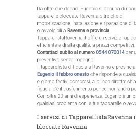
Da oltre due decadi, Eugenio si occupa di ripa
tapparelle bloccate Ravenna oltre che di
motorizzazione, installazione e riparazione di 
o avvolgibili a
Ravenna e provincia
.
TapparellistaRavenna.it offre un servizio rapido
efficiente e di alta qualità, a prezzi competitivi.
Contattaci subito al numero
0544 070014
per 
preventivo senza impegno!
Il tapparellista di fiducia a Ravenna e provincia
Eugenio il fabbro onesto
che risponde a qualsi
e giorno festivi compresi, alla linea diretta: c
fiducia c’è il trasferimento per cui non andrà p
Con oltre 20 anni di esperienza, Eugenio è un p
qualsiasi problema con le tue tapparelle o avvo
I servizi di TapparellistaRavenna.i
bloccate Ravenna