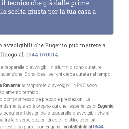
il tecnico che già dalle prime
la scelta giusta per la tua casa a
 o avvolgibili che Eugenio può mettere a
alluogo al
0544 070014
.
 le tapparelle o avvolgibili in alluminio sono durature,
anutenzione. Sono ideali per chi cerca durata nel tempo.
C a Ravenna
: le tapparelle o avvolgibili in PVC sono
 isolamento termico.
sto compromesso tra prezzo e prestazioni. La
fondamentale ed è proprio qui che l’esperienza di
Eugenio
rai scegliere il design delle tapparelle o avvolgibili che si
a tra le diverse opzioni di colori e stili disponibili.
à messo da parte: con Eugenio,
contattabile al
0544