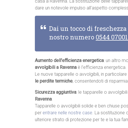
casa a Ravenna. La sostituzione delle tapparell
dare un notevole impulso all’aspetto complessi
Dai un tocco di freschezza
nostro numero
0544 0700
Aumento dell’efficienza energetica
: un altro m
avvolgibili a Ravenna
è l’efficienza energetica.
Le nuove tapparelle o avvolgibili, in particolar
le perdite termiche
, consentendoti di risparmia
Sicurezza aggiuntiva
: le tapparelle o avvolgibi
Ravenna
.
Tapparelle o avvolgibili solide e ben chiuse pos
per
entrare nelle nostre case
. La sostituzione 
ulteriore strato di protezione per te e la tua fam