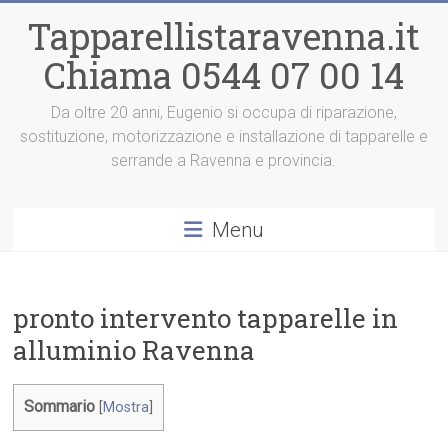
Vai
Tapparellistaravenna.it
al
contenuto
Chiama 0544 07 00 14
Da oltre 20 anni, Eugenio si occupa di riparazione,
sostituzione, motorizzazione e installazione di tapparelle e
serrande a Ravenna e provincia.
Menu
pronto intervento tapparelle in
alluminio Ravenna
Sommario
[
Mostra
]