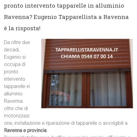
pronto intervento tapparelle in alluminio
Ravenna? Eugenio Tapparellista a Ravenna
è la risposta!
Da oltre due
decadi,
Eugenio si
occupa di
pronto
intervento
tapparelle in
alluminio
Ravenna
oltre che di
motorizzazi
one, installazione e riparazione di tapparelle o avvolgibili a
Ravenna e provincia
.