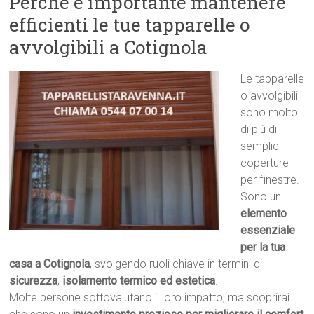
Perché è importante mantenere
efficienti le tue tapparelle o
avvolgibili a Cotignola
Le tapparelle
o avvolgibili
sono molto
di più di
semplici
coperture
per finestre.
Sono un
elemento
essenziale
per la tua
casa a Cotignola
, svolgendo ruoli chiave in termini di
sicurezza
,
isolamento termico ed estetica
.
Molte persone sottovalutano il loro impatto, ma scoprirai