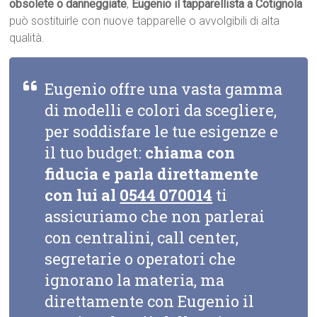
obsolete o danneggiate
,
Eugenio il tapparellista a Cotignola
può sostituirle con nuove tapparelle o avvolgibili di alta
qualità.
Eugenio offre una vasta gamma
di modelli e colori da scegliere,
per soddisfare le tue esigenze e
il tuo budget:
chiama con
fiducia e parla direttamente
con lui al
0544 070014
ti
assicuriamo che non parlerai
con centralini, call center,
segretarie o operatori che
ignorano la materia, ma
direttamente con Eugenio il