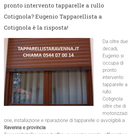
pronto intervento tapparelle a rullo
Cotignola? Eugenio Tapparellista a
Cotignola è la risposta!
Da oltre due
decadi,
Eugenio si
occupa di
pronto
intervento
tapparelle a
rullo
Cotignola
oltre che di
motorizzazi
one, installazione e riparazione di tapparelle o avvolgibili a
Ravenna e provincia
.