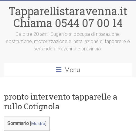
Vai
Tapparellistaravenna.it
al
contenuto
Chiama 0544 07 00 14
Da oltre 20 anni, Eugenio si occupa di riparazione,
sostituzione, motorizzazione e installazione di tapparelle e
serrande a Ravenna e provincia.
Menu
pronto intervento tapparelle a
rullo Cotignola
Sommario
[
Mostra
]