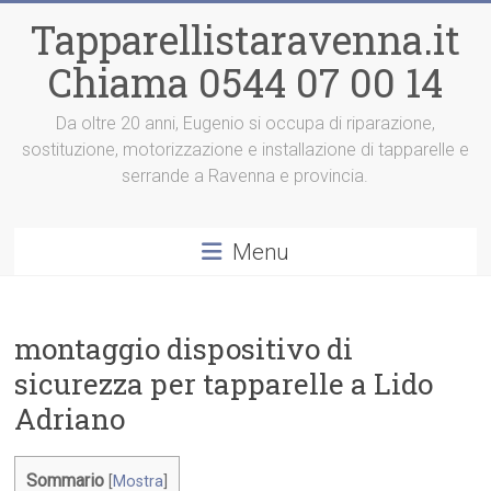
Vai
Tapparellistaravenna.it
al
contenuto
Chiama 0544 07 00 14
Da oltre 20 anni, Eugenio si occupa di riparazione,
sostituzione, motorizzazione e installazione di tapparelle e
serrande a Ravenna e provincia.
Menu
montaggio dispositivo di
sicurezza per tapparelle a Lido
Adriano
Sommario
[
Mostra
]