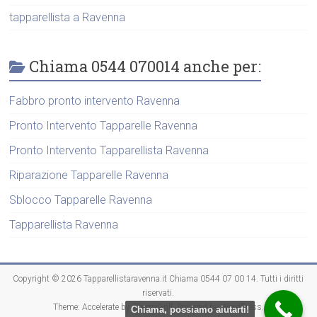
tapparellista a Ravenna
Chiama 0544 070014 anche per:
Fabbro pronto intervento Ravenna
Pronto Intervento Tapparelle Ravenna
Pronto Intervento Tapparellista Ravenna
Riparazione Tapparelle Ravenna
Sblocco Tapparelle Ravenna
Tapparellista Ravenna
Copyright © 2026
Tapparellistaravenna.it Chiama 0544 07 00 14
. Tutti i diritti
riservati.
Theme:
Accelerate
by ThemeGrill. Powered by
WordPress
.
Chiama, possiamo aiutarti!