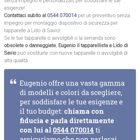
senza impegno e personalizzati, per soddisfare le tue
esigenze!
Contattaci subito al
0544 070014
per un preventivo senza
impegno per montaggio dispositivo di sicurezza per
tapparelle a Lido di Savio!
Se le tue tapparelle o avvolgibili o la serranda sono
obsolete o danneggiate
,
Eugenio il tapparellista a Lido di
Savio
può sostituirle con nuove tapparelle o avvolgibili di
alta qualità.
Eugenio offre una vasta gamma
di modelli e colori da scegliere,
per soddisfare le tue esigenze e
il tuo budget:
chiama con
fiducia e parla direttamente
con lui al
0544 070014
ti
assicuriamo che non parlerai