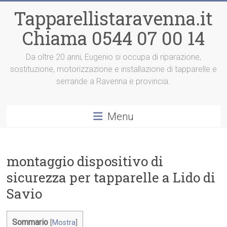
Vai
Tapparellistaravenna.it
al
contenuto
Chiama 0544 07 00 14
Da oltre 20 anni, Eugenio si occupa di riparazione,
sostituzione, motorizzazione e installazione di tapparelle e
serrande a Ravenna e provincia.
Menu
montaggio dispositivo di
sicurezza per tapparelle a Lido di
Savio
Sommario
[
Mostra
]