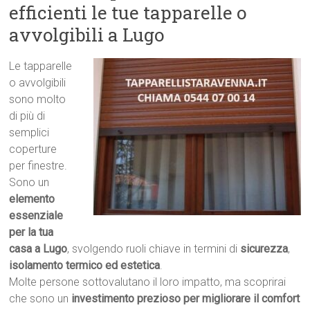
efficienti le tue tapparelle o
avvolgibili a Lugo
Le tapparelle
o avvolgibili
sono molto
di più di
semplici
coperture
per finestre.
Sono un
elemento
essenziale
per la tua
casa a Lugo
, svolgendo ruoli chiave in termini di
sicurezza
,
isolamento termico ed estetica
.
Molte persone sottovalutano il loro impatto, ma scoprirai
che sono un
investimento prezioso per migliorare il comfort