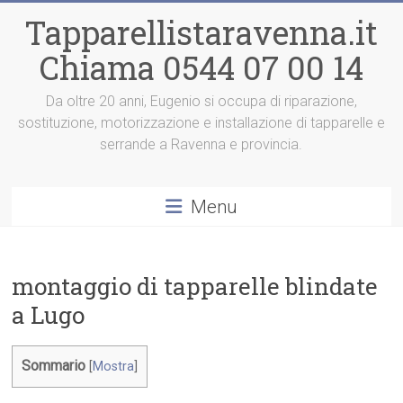
Vai
Tapparellistaravenna.it
al
contenuto
Chiama 0544 07 00 14
Da oltre 20 anni, Eugenio si occupa di riparazione,
sostituzione, motorizzazione e installazione di tapparelle e
serrande a Ravenna e provincia.
Menu
montaggio di tapparelle blindate
a Lugo
Sommario
[
Mostra
]