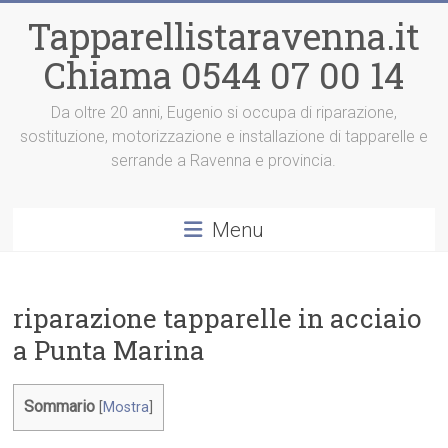
Vai
Tapparellistaravenna.it
al
contenuto
Chiama 0544 07 00 14
Da oltre 20 anni, Eugenio si occupa di riparazione,
sostituzione, motorizzazione e installazione di tapparelle e
serrande a Ravenna e provincia.
Menu
riparazione tapparelle in acciaio
a Punta Marina
Sommario
[
Mostra
]