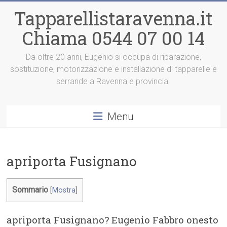
Vai
Tapparellistaravenna.it
al
contenuto
Chiama 0544 07 00 14
Da oltre 20 anni, Eugenio si occupa di riparazione,
sostituzione, motorizzazione e installazione di tapparelle e
serrande a Ravenna e provincia.
Menu
apriporta Fusignano
Sommario
[
Mostra
]
apriporta Fusignano? Eugenio Fabbro onesto