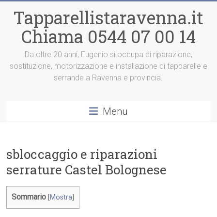
Vai
Tapparellistaravenna.it
al
contenuto
Chiama 0544 07 00 14
Da oltre 20 anni, Eugenio si occupa di riparazione,
sostituzione, motorizzazione e installazione di tapparelle e
serrande a Ravenna e provincia.
Menu
sbloccaggio e riparazioni
serrature Castel Bolognese
Sommario
[
Mostra
]