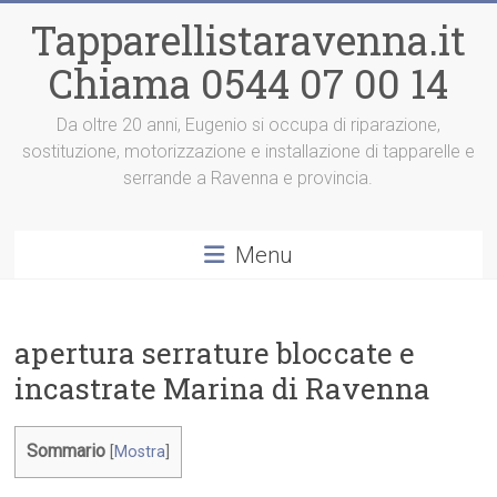
Vai
Tapparellistaravenna.it
al
contenuto
Chiama 0544 07 00 14
Da oltre 20 anni, Eugenio si occupa di riparazione,
sostituzione, motorizzazione e installazione di tapparelle e
serrande a Ravenna e provincia.
Menu
apertura serrature bloccate e
incastrate Marina di Ravenna
Sommario
[
Mostra
]