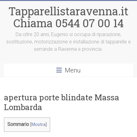
Vai
Tapparellistaravenna.it
al
contenuto
Chiama 0544 07 00 14
Da oltre 20 anni, Eugenio si occupa di riparazione,
sostituzione, motorizzazione e installazione di tapparelle e
serrande a Ravenna e provincia.
Menu
apertura porte blindate Massa
Lombarda
Sommario
[
Mostra
]