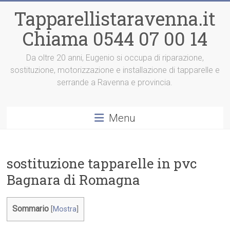
Vai
Tapparellistaravenna.it
al
contenuto
Chiama 0544 07 00 14
Da oltre 20 anni, Eugenio si occupa di riparazione,
sostituzione, motorizzazione e installazione di tapparelle e
serrande a Ravenna e provincia.
Menu
sostituzione tapparelle in pvc
Bagnara di Romagna
Sommario
[
Mostra
]