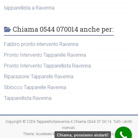
tapparellista a Ravenna
Chiama 0544 070014 anche per:
Fabbro pronto intervento Ravenna
Pronto Intervento Tapparelle Ravenna
Pronto Intervento Tapparellista Ravenna
Riparazione Tapparelle Ravenna
Sblocco Tapparelle Ravenna
Tapparellista Ravenna
Copyright © 2026
Tapparellistaravenna.it Chiama 0544 07 00 14
. Tutti i diritti
riservati.
Theme:
Accelerate
by ThemeGrill. Powered by
WordPress
.
Chiama, possiamo aiutarti!