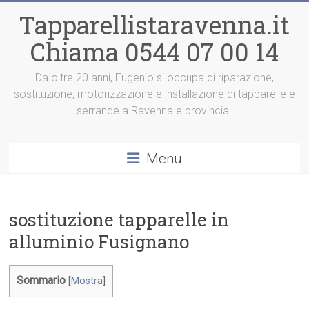
Vai
Tapparellistaravenna.it
al
contenuto
Chiama 0544 07 00 14
Da oltre 20 anni, Eugenio si occupa di riparazione,
sostituzione, motorizzazione e installazione di tapparelle e
serrande a Ravenna e provincia.
Menu
sostituzione tapparelle in
alluminio Fusignano
Sommario
[
Mostra
]