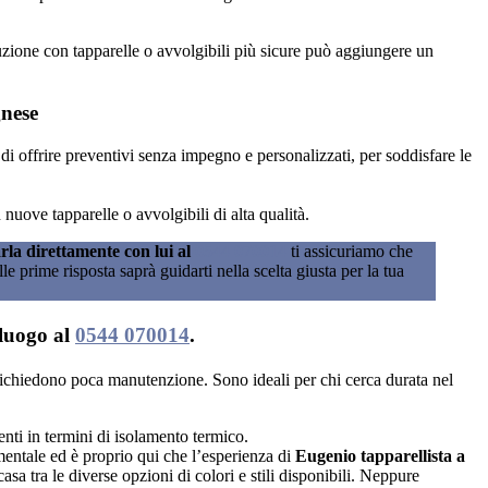
tuzione con tapparelle o avvolgibili più sicure può aggiungere un
gnese
 di offrire preventivi senza impegno e personalizzati, per soddisfare le
 nuove tapparelle o avvolgibili di alta qualità.
rla direttamente con lui al
0544 070014
ti assicuriamo che
e prime risposta saprà guidarti nella scelta giusta per la tua
lluogo al
0544 070014
.
 e richiedono poca manutenzione. Sono ideali per chi cerca durata nel
nti in termini di isolamento termico.
mentale ed è proprio qui che l’esperienza di
Eugenio tapparellista a
a casa tra le diverse opzioni di colori e stili disponibili. Neppure