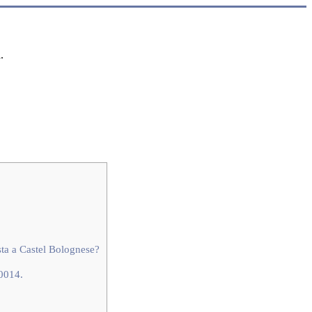
.
ista a Castel Bolognese?
70014.