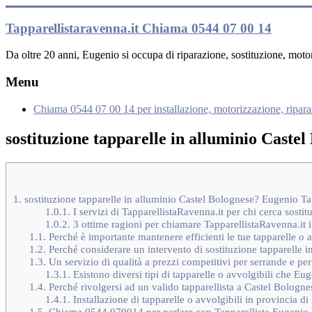
Vai
al
Tapparellistaravenna.it Chiama 0544 07 00 14
contenuto
Da oltre 20 anni, Eugenio si occupa di riparazione, sostituzione, moto
Menu
Chiama 0544 07 00 14 per installazione, motorizzazione, ripara
sostituzione tapparelle in alluminio Castel
1.
sostituzione tapparelle in alluminio Castel Bolognese? Eugenio Tap
1.0.1.
I servizi di TapparellistaRavenna.it per chi cerca sosti
1.0.2.
3 ottime ragioni per chiamare TapparellistaRavenna.it il
1.1.
Perché è importante mantenere efficienti le tue tapparelle o 
1.2.
Perché considerare un intervento di sostituzione tapparelle i
1.3.
Un servizio di qualità a prezzi competitivi per serrande e per
1.3.1.
Esistono diversi tipi di tapparelle o avvolgibili che E
1.4.
Perché rivolgersi ad un valido tapparellista a Castel Bolognese
1.4.1.
Installazione di tapparelle o avvolgibili in provincia
1.5.
Chiama 0544 070014 per parlare con Tapparellista Eugenio