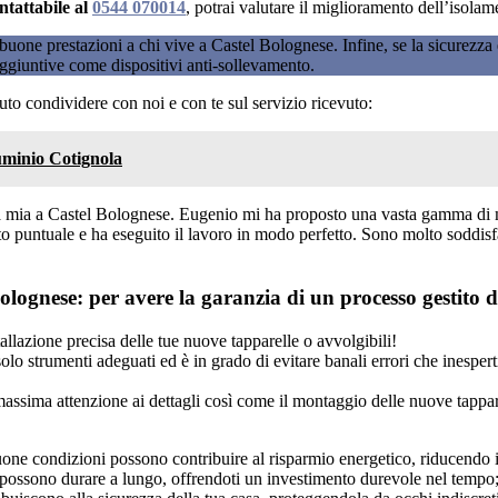
ntattabile al
0544 070014
, potrai valutare il miglioramento dell’isola
uone prestazioni a chi vive a Castel Bolognese. Infine, se la sicurezza è
 aggiuntive come dispositivi anti-sollevamento.
to condividere con noi e con te sul servizio ricevuto:
luminio Cotignola
sa mia a Castel Bolognese. Eugenio mi ha proposto una vasta gamma di mod
ato puntuale e ha eseguito il lavoro in modo perfetto. Sono molto soddisfa
lognese: per avere la garanzia di un processo gestito dal
allazione precisa delle tue nuove tapparelle o avvolgibili!
 solo strumenti adeguati ed è in grado di evitare banali errori che inesp
 massima attenzione ai dettagli così come il montaggio delle nuove tappa
 buone condizioni possono contribuire al risparmio energetico, riducendo
i possono durare a lungo, offrendoti un investimento durevole nel tempo