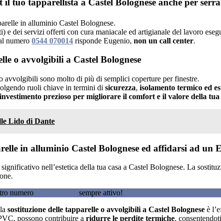
il tuo tapparellista a Castel Bolognese anche per serra
pparelle in alluminio Castel Bolognese.
i) e dei servizi offerti con cura maniacale ed artigianale del lavoro esegu
 al numero
0544 070014
risponde Eugenio,
non un call center
.
lle o avvolgibili a Castel Bolognese
 avvolgibili sono molto di più di semplici coperture per finestre.
volgendo ruoli chiave in termini di
sicurezza
,
isolamento termico ed es
investimento prezioso per migliorare il comfort e il valore della tu
lle Lido di Dante
relle in alluminio Castel Bolognese ed affidarsi ad un E
 significativo nell’estetica della tua casa a Castel Bolognese. La sostitu
ione.
ostro numero
0544 070014
sempre attivo!
 la
sostituzione delle tapparelle o avvolgibili a Castel Bolognese
è l’e
o PVC, possono contribuire a
ridurre le perdite termiche
, consentendoti