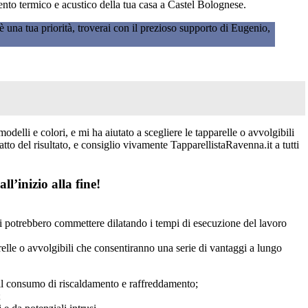
mento termico e acustico della tua casa a Castel Bolognese.
 una tua priorità, troverai con il prezioso supporto di Eugenio,
elli e colori, e mi ha aiutato a scegliere le tapparelle o avvolgibili
tto del risultato, e consiglio vivamente TapparellistaRavenna.it a tutti
l’inizio alla fine!
erti potrebbero commettere dilatando i tempi di esecuzione del lavoro
relle o avvolgibili che consentiranno una serie di vantaggi a lungo
 il consumo di riscaldamento e raffreddamento;
;