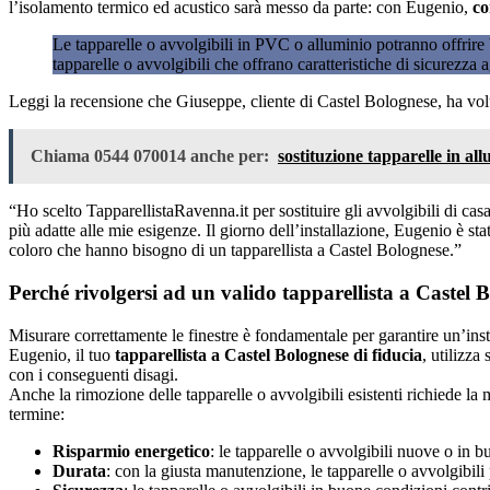
l’isolamento termico ed acustico sarà messo da parte: con Eugenio,
co
Le tapparelle o avvolgibili in PVC o alluminio potranno offrire b
tapparelle o avvolgibili che offrano caratteristiche di sicurezza
Leggi la recensione che Giuseppe, cliente di Castel Bolognese, ha volu
Chiama 0544 070014 anche per:
sostituzione tapparelle in al
“Ho scelto TapparellistaRavenna.it per sostituire gli avvolgibili di ca
più adatte alle mie esigenze. Il giorno dell’installazione, Eugenio è st
coloro che hanno bisogno di un tapparellista a Castel Bolognese.”
Perché rivolgersi ad un valido tapparellista a Castel Bo
Misurare correttamente le finestre è fondamentale per garantire un’inst
Eugenio, il tuo
tapparellista a Castel Bolognese di fiducia
, utilizza
con i conseguenti disagi.
Anche la rimozione delle tapparelle o avvolgibili esistenti richiede la
termine:
Risparmio energetico
: le tapparelle o avvolgibili nuove o in
Durata
: con la giusta manutenzione, le tapparelle o avvolgibil