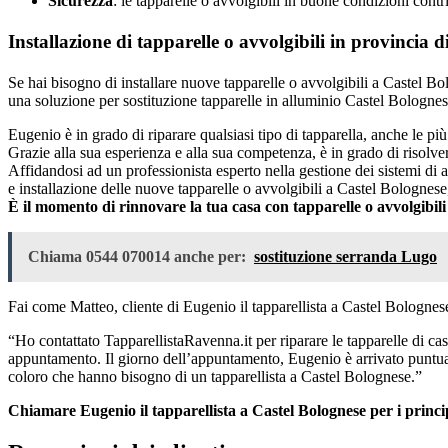
Sicurezza
: le tapparelle o avvolgibili in buone condizioni contr
Installazione di tapparelle o avvolgibili in provincia
Se hai bisogno di installare nuove tapparelle o avvolgibili a Castel Bol
una soluzione per sostituzione tapparelle in alluminio Castel Bolognes
Eugenio è in grado di riparare qualsiasi tipo di tapparella, anche le pi
Grazie alla sua esperienza e alla sua competenza, è in grado di risolv
Affidandosi ad un professionista esperto nella gestione dei sistemi di 
e installazione delle nuove tapparelle o avvolgibili a Castel Bologne
È il momento di rinnovare la tua casa con tapparelle o avvolgibi
Chiama 0544 070014 anche per:
sostituzione serranda Lugo
Fai come Matteo, cliente di Eugenio il tapparellista a Castel Bolognese
“Ho contattato TapparellistaRavenna.it per riparare le tapparelle di c
appuntamento. Il giorno dell’appuntamento, Eugenio è arrivato puntuale
coloro che hanno bisogno di un tapparellista a Castel Bolognese.”
Chiamare Eugenio il tapparellista a Castel Bolognese per i princi