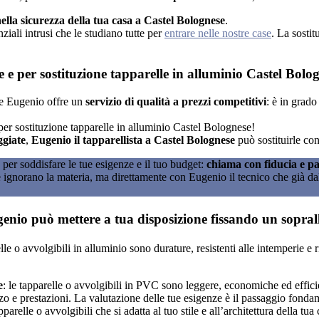
ella sicurezza della tua casa a Castel Bolognese
.
iali intrusi che le studiano tutte per
entrare nelle nostre case
. La sosti
e e per sostituzione tapparelle in alluminio Castel Bolo
se Eugenio offre un
servizio di qualità a prezzi competitivi
: è in grado
er sostituzione tapparelle in alluminio Castel Bolognese!
ggiate
,
Eugenio il tapparellista a Castel Bolognese
può sostituirle con
per soddisfare le tue esigenze e il tuo budget:
chiama con fiducia e pa
he ignorano la materia, ma direttamente con Eugenio il tecnico che già dall
Eugenio può mettere a tua disposizione fissando un sopra
elle o avvolgibili in alluminio sono durature, resistenti alle intemperie
e
: le tapparelle o avvolgibili in PVC sono leggere, economiche ed efficie
o e prestazioni. La valutazione delle tue esigenze è il passaggio fonda
apparelle o avvolgibili che si adatta al tuo stile e all’architettura della tu