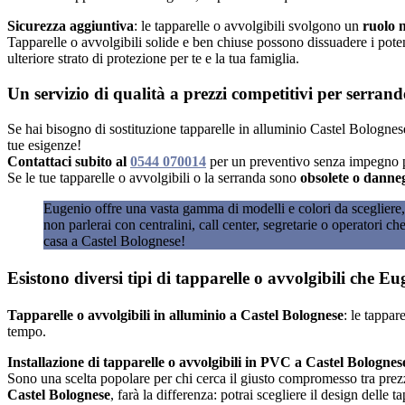
Sicurezza aggiuntiva
: le tapparelle o avvolgibili svolgono un
ruolo n
Tapparelle o avvolgibili solide e ben chiuse possono dissuadere i potenz
ulteriore strato di protezione per te e la tua famiglia.
Un servizio di qualità a prezzi competitivi per serrand
Se hai bisogno di sostituzione tapparelle in alluminio Castel Bologne
tue esigenze!
Contattaci subito al
0544 070014
per un preventivo senza impegno p
Se le tue tapparelle o avvolgibili o la serranda sono
obsolete o danne
Eugenio offre una vasta gamma di modelli e colori da scegliere, 
non parlerai con centralini, call center, segretarie o operatori c
casa a Castel Bolognese!
Esistono diversi tipi di tapparelle o avvolgibili che 
Tapparelle o avvolgibili in alluminio a Castel Bolognese
: le tappar
tempo.
Installazione di tapparelle o avvolgibili in PVC a Castel Bolognes
Sono una scelta popolare per chi cerca il giusto compromesso tra prezz
Castel Bolognese
, farà la differenza: potrai scegliere il design delle t