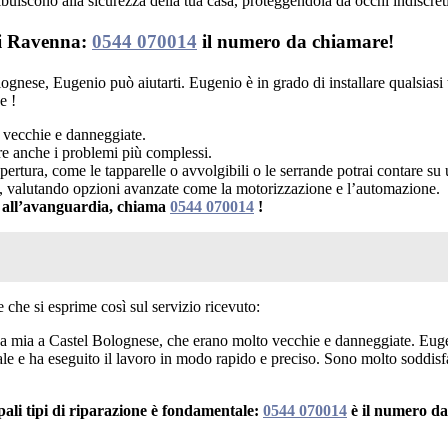
ibuiscono alla sicurezza della tua casa, proteggendola da occhi indiscreti 
 di Ravenna:
0544 070014
il numero da chiamare!
ognese, Eugenio può aiutarti. Eugenio è in grado di installare qualsiasi t
e !
ù vecchie e danneggiate.
ere anche i problemi più complessi.
apertura, come le tapparelle o avvolgibili o le serrande potrai contare s
se, valutando opzioni avanzate come la motorizzazione e l’automazione.
li all’avanguardia, chiama
0544 070014
!
 che si esprime così sul servizio ricevuto:
asa mia a Castel Bolognese, che erano molto vecchie e danneggiate. Eugen
 e ha eseguito il lavoro in modo rapido e preciso. Sono molto soddisfatt
pali tipi di riparazione è fondamentale:
0544 070014
è il numero da