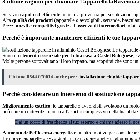
3 ottime ragioni per chiamare TapparellistaRavenna.it 
Servizio
rapido ed efficiente
in tutta la provincia per sostituzione ta
Alta
qualità dei prodotti
(tapparelle o avvolgibili, serrande, basculant
Prezzi
onesti e competitivi
grazie all’
assenza di intermediari
infatti
Perché è importante mantenere efficienti le tue tappare
Le tapparelle o
Sono un
elemento essenziale per la tua casa a Castel Bolognese
, s
Molte persone sottovalutano il loro impatto, ma scoprirai che sono un
Chiama 0544 070014 anche per:
installazione cinghie tappare
Perché considerare un intervento di sostituzione tappa
Miglioramento estetico
: le tapparelle o avvolgibili svolgono un ruolo
può dare un notevole impulso all’aspetto complessivo della tua abitaz
Dai un tocco di freschezza al tuo esterno e chiama adesso il n
Aumento dell’efficienza energetica
: un altro motivo per considerare
Le nuove tapparelle o avvolgibili, in particolare quelle in alluminio 