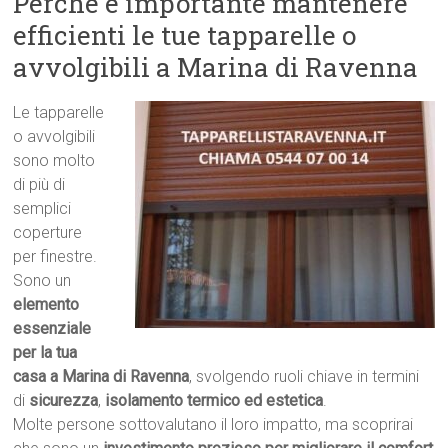
Perché è importante mantenere
efficienti le tue tapparelle o
avvolgibili a Marina di Ravenna
Le tapparelle
o avvolgibili
sono molto
di più di
semplici
coperture
per finestre.
Sono un
elemento
essenziale
per la tua
casa a Marina di Ravenna
, svolgendo ruoli chiave in termini
di
sicurezza
,
isolamento termico ed estetica
.
Molte persone sottovalutano il loro impatto, ma scoprirai