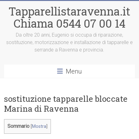
Vai
Tapparellistaravenna.it
al
contenuto
Chiama 0544 07 00 14
Da oltre 20 anni, Eugenio si occupa di riparazione,
sostituzione, motorizzazione e installazione di tapparelle e
serrande a Ravenna e provincia.
Menu
sostituzione tapparelle bloccate
Marina di Ravenna
Sommario
[
Mostra
]