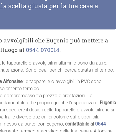
la scelta giusta per la tua casa a
 o avvolgibili che Eugenio può mettere a
alluogo al
0544 070014
.
: le tapparelle o avvolgibili in alluminio sono durature,
anutenzione. Sono ideali per chi cerca durata nel tempo.
 a Alfonsine
: le tapparelle o avvolgibili in PVC sono
 isolamento termico.
sto compromesso tra prezzo e prestazioni. La
fondamentale ed è proprio qui che l’esperienza di
Eugenio
trai scegliere il design delle tapparelle o avvolgibili che si
a tra le diverse opzioni di colori e stili disponibili.
à messo da parte: con Eugenio,
contattabile al
0544
isolamento termico e acustico della tua casa a Alfonsine.