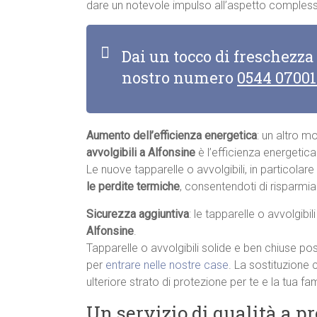
dare un notevole impulso all’aspetto complessi
Dai un tocco di freschezza
nostro numero
0544 0700
Aumento dell’efficienza energetica
: un altro m
avvolgibili a Alfonsine
è l’efficienza energetica
Le nuove tapparelle o avvolgibili, in particolar
le perdite termiche
, consentendoti di risparmia
Sicurezza aggiuntiva
: le tapparelle o avvolgibi
Alfonsine
.
Tapparelle o avvolgibili solide e ben chiuse pos
per
entrare nelle nostre case
. La sostituzione 
ulteriore strato di protezione per te e la tua fam
Un servizio di qualità a p