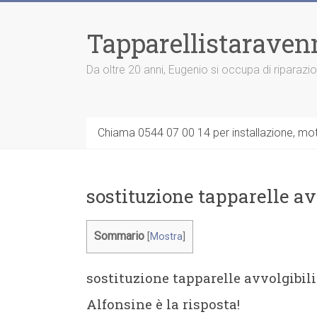
Vai
al
Tapparellistaraven
contenuto
Da oltre 20 anni, Eugenio si occupa di riparazi
Chiama 0544 07 00 14 per installazione, moto
sostituzione tapparelle av
Sommario
[
Mostra
]
sostituzione tapparelle avvolgibil
Alfonsine è la risposta!