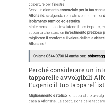
coperture per finestre.
Sono un
elemento essenziale per la tua casa 
Alfonsine
, svolgendo ruoli chiave in termini di
s
isolamento termico ed estetica
.
Molte persone sottovalutano il loro impatto, 
scoprirai che sono un
investimento prezioso p
migliorare il comfort e il valore della tua abitaz
Alfonsine !
Chiama 0544 070014 anche per:
sbloccaggi
Perché considerare un int
tapparelle avvolgibili Alf
Eugenio il tuo tapparellis
Miglioramento estetico
: le tapparelle o avvolgi
casa a Alfonsine. La sostituzione delle tapparel