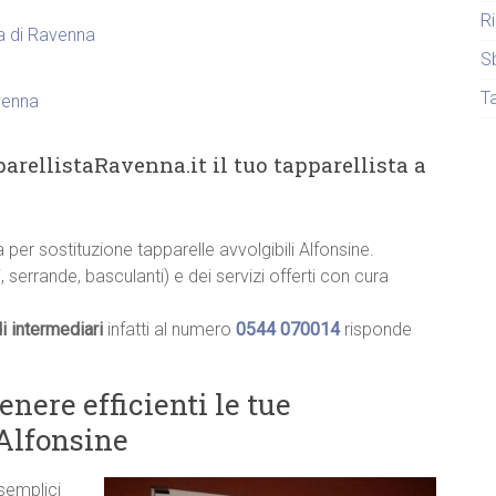
R
ia di Ravenna
S
T
venna
arellistaRavenna.it il tuo tapparellista a
a per sostituzione tapparelle avvolgibili Alfonsine.
, serrande, basculanti) e dei servizi offerti con cura
i intermediari
infatti al numero
0544 070014
risponde
ere efficienti le tue
 Alfonsine
 semplici