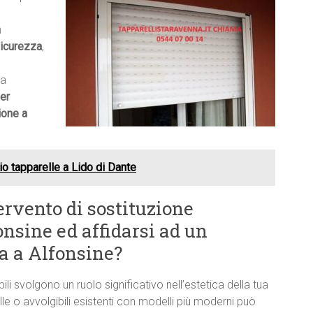
a
icurezza
,
ma
er
ione a
o tapparelle a Lido di Dante
ervento di sostituzione
onsine ed affidarsi ad un
ta a Alfonsine?
bili svolgono un ruolo significativo nell’estetica della tua
le o avvolgibili esistenti con modelli più moderni può