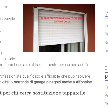
ituzione
tapparelle
I
,
R
un
S
t
 è
asi orario
iama con fiducia c’è il trasferimento per cui non andrà
p
rofessionista qualificato e affidabile che può risolvere
lgibili o
serrande di garage o negozi anche a Alfonsine
.
F
t per chi cerca sostituzione tapparelle
P
P