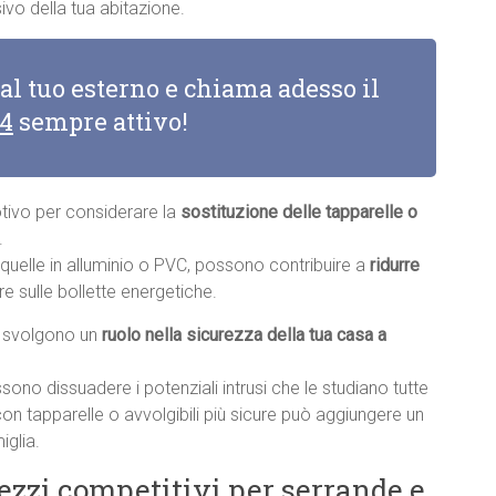
vo della tua abitazione.
 al tuo esterno e chiama adesso il
14
sempre attivo!
otivo per considerare la
sostituzione delle tapparelle o
.
e quelle in alluminio o PVC, possono contribuire a
ridurre
re sulle bollette energetiche.
li svolgono un
ruolo nella sicurezza della tua casa a
sono dissuadere i potenziali intrusi che le studiano tutte
con tapparelle o avvolgibili più sicure può aggiungere un
iglia.
rezzi competitivi per serrande e