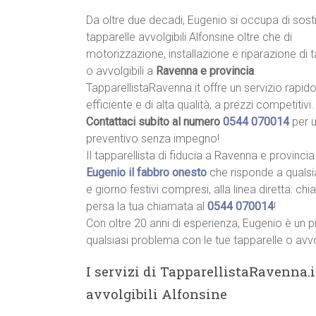
Da oltre due decadi, Eugenio si occupa di sost
tapparelle avvolgibili Alfonsine oltre che di
motorizzazione, installazione e riparazione di 
o avvolgibili a
Ravenna e provincia
.
TapparellistaRavenna.it offre un servizio rapido
efficiente e di alta qualità, a prezzi competitivi.
Contattaci subito al numero
0544 070014
per 
preventivo senza impegno!
Il tapparellista di fiducia a Ravenna e provincia
Eugenio il fabbro onesto
che risponde a qualsi
e giorno festivi compresi, alla linea diretta: ch
persa la tua chiamata al
0544 070014
!
Con oltre 20 anni di esperienza, Eugenio è un p
qualsiasi problema con le tue tapparelle o avvo
I servizi di TapparellistaRavenna.i
avvolgibili Alfonsine