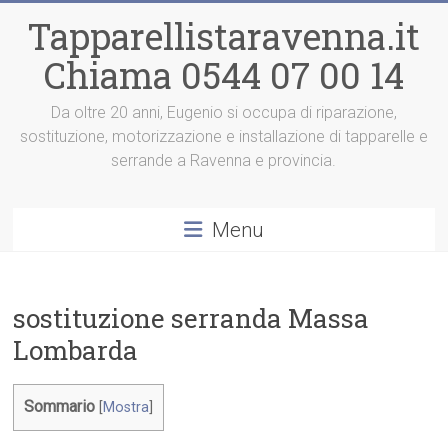
Vai
Tapparellistaravenna.it
al
contenuto
Chiama 0544 07 00 14
Da oltre 20 anni, Eugenio si occupa di riparazione,
sostituzione, motorizzazione e installazione di tapparelle e
serrande a Ravenna e provincia.
Menu
sostituzione serranda Massa
Lombarda
Sommario
[
Mostra
]