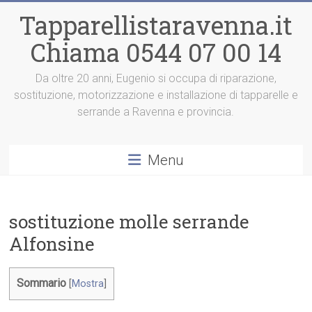
Vai
Tapparellistaravenna.it
al
contenuto
Chiama 0544 07 00 14
Da oltre 20 anni, Eugenio si occupa di riparazione,
sostituzione, motorizzazione e installazione di tapparelle e
serrande a Ravenna e provincia.
Menu
sostituzione molle serrande
Alfonsine
Sommario
[
Mostra
]