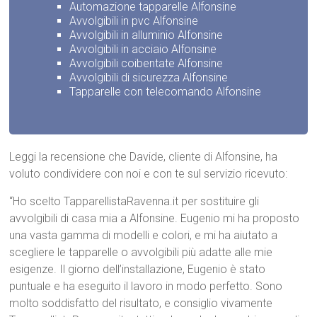
Automazione tapparelle Alfonsine
Avvolgibili in pvc Alfonsine
Avvolgibili in alluminio Alfonsine
Avvolgibili in acciaio Alfonsine
Avvolgibili coibentate Alfonsine
Avvolgibili di sicurezza Alfonsine
Tapparelle con telecomando Alfonsine
Leggi la recensione che Davide, cliente di Alfonsine, ha
voluto condividere con noi e con te sul servizio ricevuto:
“Ho scelto TapparellistaRavenna.it per sostituire gli
avvolgibili di casa mia a Alfonsine. Eugenio mi ha proposto
una vasta gamma di modelli e colori, e mi ha aiutato a
scegliere le tapparelle o avvolgibili più adatte alle mie
esigenze. Il giorno dell’installazione, Eugenio è stato
puntuale e ha eseguito il lavoro in modo perfetto. Sono
molto soddisfatto del risultato, e consiglio vivamente