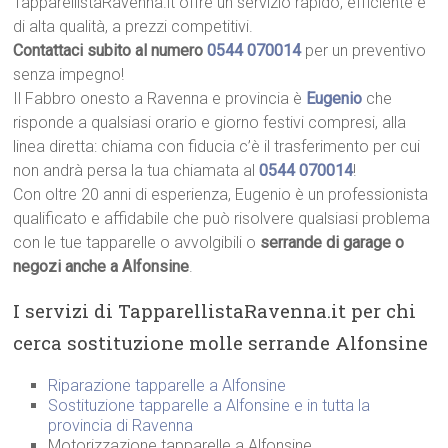
TapparellistaRavenna.it offre un servizio rapido, efficiente e
di alta qualità, a prezzi competitivi.
Contattaci subito al numero
0544 070014
per un preventivo
senza impegno!
Il Fabbro onesto a Ravenna e provincia è
Eugenio
che
risponde a qualsiasi orario e giorno festivi compresi, alla
linea diretta: chiama con fiducia c’è il trasferimento per cui
non andrà persa la tua chiamata al
0544 070014
!
Con oltre 20 anni di esperienza, Eugenio è un professionista
qualificato e affidabile che può risolvere qualsiasi problema
con le tue tapparelle o avvolgibili o
serrande di garage o
negozi anche a Alfonsine
.
I servizi di TapparellistaRavenna.it per chi
cerca sostituzione molle serrande Alfonsine
Riparazione tapparelle a Alfonsine
Sostituzione tapparelle a Alfonsine e in tutta la
provincia di Ravenna
Motorizzazione tapparelle a Alfonsine