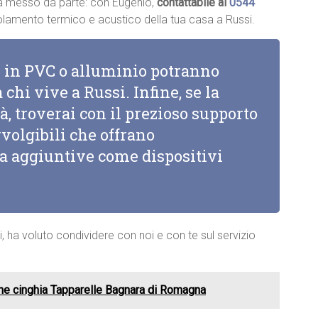
à messo da parte: con Eugenio,
contattabile al
0544
isolamento termico e acustico della tua casa a Russi.
li in PVC o alluminio potranno
 chi vive a Russi. Infine, se la
à, troverai con il prezioso supporto
vvolgibili che offrano
za aggiuntive come dispositivi
i, ha voluto condividere con noi e con te sul servizio
ne cinghia Tapparelle Bagnara di Romagna