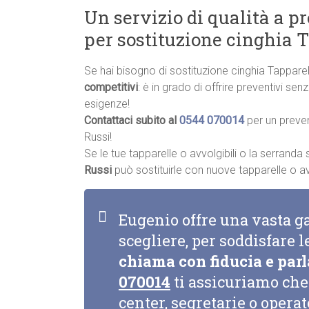
Un servizio di qualità a p
per sostituzione cinghia 
Se hai bisogno di sostituzione cinghia Tappare
competitivi
: è in grado di offrire preventivi se
esigenze!
Contattaci subito al
0544 070014
per un preve
Russi!
Se le tue tapparelle o avvolgibili o la serrand
Russi
può sostituirle con nuove tapparelle o avvo
Eugenio offre una vasta g
scegliere, per soddisfare l
chiama con fiducia e parl
070014
ti assicuriamo che 
center, segretarie o opera