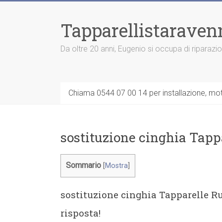
Vai
al
Tapparellistaraven
contenuto
Da oltre 20 anni, Eugenio si occupa di riparazi
Chiama 0544 07 00 14 per installazione, moto
sostituzione cinghia Tapp
Sommario
[
Mostra
]
sostituzione cinghia Tapparelle Ru
risposta!