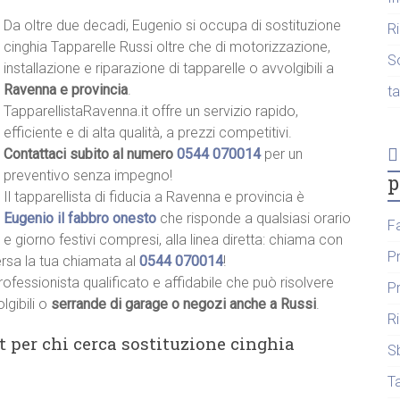
Da oltre due decadi, Eugenio si occupa di sostituzione
R
cinghia Tapparelle Russi oltre che di motorizzazione,
S
installazione e riparazione di tapparelle o avvolgibili a
Ravenna e provincia
.
t
TapparellistaRavenna.it offre un servizio rapido,
efficiente e di alta qualità, a prezzi competitivi.
Contattaci subito al numero
0544 070014
per un
preventivo senza impegno!
p
Il tapparellista di fiducia a Ravenna e provincia è
Eugenio il fabbro onesto
che risponde a qualsiasi orario
F
e giorno festivi compresi, alla linea diretta: chiama con
P
ersa la tua chiamata al
0544 070014
!
rofessionista qualificato e affidabile che può risolvere
P
lgibili o
serrande di garage o negozi anche a Russi
.
R
t per chi cerca sostituzione cinghia
S
T