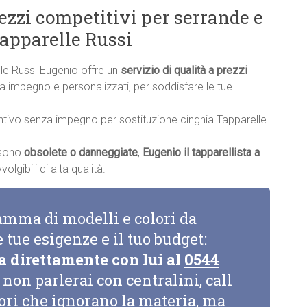
rezzi competitivi per serrande e
Tapparelle Russi
lle Russi Eugenio offre un
servizio di qualità a prezzi
nza impegno e personalizzati, per soddisfare le tue
ntivo senza impegno per sostituzione cinghia Tapparelle
a sono
obsolete o danneggiate
,
Eugenio il tapparellista a
lgibili di alta qualità.
amma di modelli e colori da
e tue esigenze e il tuo budget:
a direttamente con lui al
0544
non parlerai con centralini, call
tori che ignorano la materia, ma