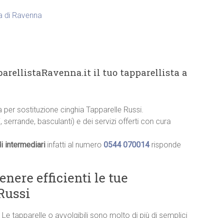
ia di Ravenna
arellistaRavenna.it il tuo tapparellista a
ia per sostituzione cinghia Tapparelle Russi.
, serrande, basculanti) e dei servizi offerti con cura
i intermediari
infatti al numero
0544 070014
risponde
ere efficienti le tue
 Russi
Le tapparelle o avvolgibili sono molto di più di semplici