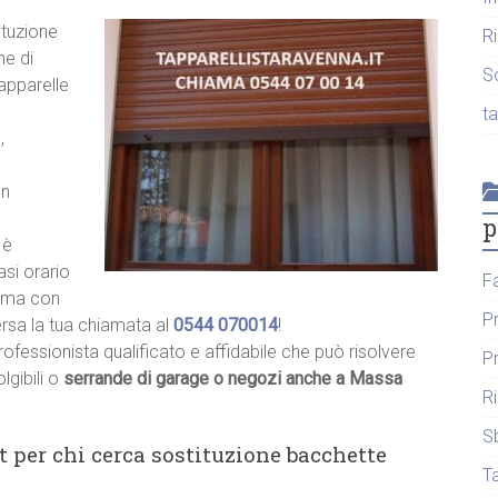
ituzione
R
he di
S
tapparelle
t
,
un
p
 è
asi orario
F
hiama con
P
ersa la tua chiamata al
0544 070014
!
rofessionista qualificato e affidabile che può risolvere
P
lgibili o
serrande di garage o negozi anche a Massa
R
S
t per chi cerca sostituzione bacchette
T