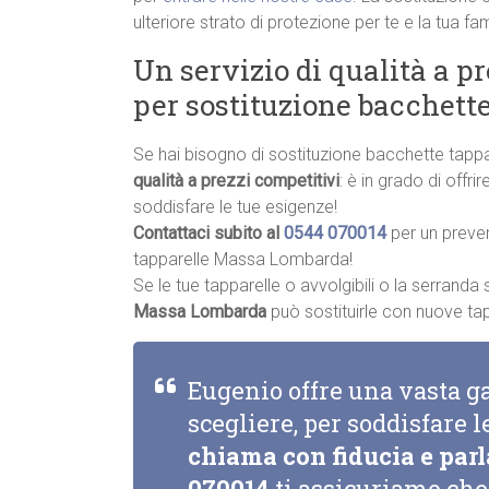
ulteriore strato di protezione per te e la tua fam
Un servizio di qualità a p
per sostituzione bacchet
Se hai bisogno di sostituzione bacchette tap
qualità a prezzi competitivi
: è in grado di offr
soddisfare le tue esigenze!
Contattaci subito al
0544 070014
per un preve
tapparelle Massa Lombarda!
Se le tue tapparelle o avvolgibili o la serrand
Massa Lombarda
può sostituirle con nuove tappa
Eugenio offre una vasta g
scegliere, per soddisfare l
chiama con fiducia e parl
070014
ti assicuriamo che 