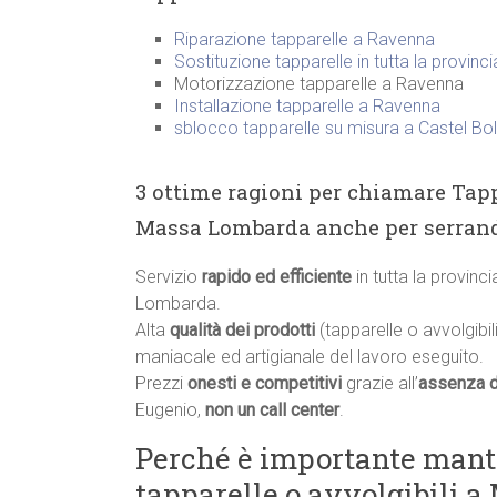
Riparazione tapparelle a Ravenna
Sostituzione tapparelle in tutta la provinc
Motorizzazione tapparelle a Ravenna
Installazione tapparelle a Ravenna
sblocco tapparelle su misura a Castel B
3 ottime ragioni per chiamare Tapp
Massa Lombarda anche per serrand
Servizio
rapido ed efficiente
in tutta la provin
Lombarda.
Alta
qualità dei prodotti
(tapparelle o avvolgibili
maniacale ed artigianale del lavoro eseguito.
Prezzi
onesti e competitivi
grazie all’
assenza d
Eugenio,
non un call center
.
Perché è importante manten
tapparelle o avvolgibili 