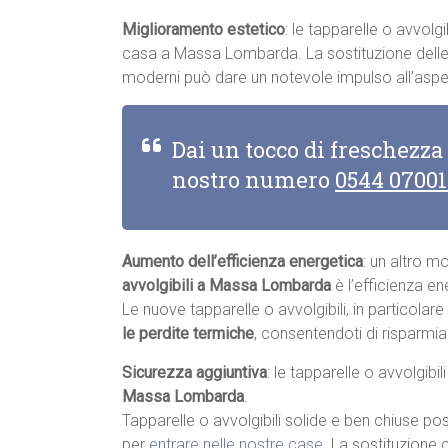
Miglioramento estetico
: le tapparelle o avvolgi
casa a Massa Lombarda. La sostituzione delle t
moderni può dare un notevole impulso all’aspe
Dai un tocco di freschezza
nostro numero
0544 0700
Aumento dell’efficienza energetica
: un altro m
avvolgibili a Massa Lombarda
è l’efficienza en
Le nuove tapparelle o avvolgibili, in particolar
le perdite termiche
, consentendoti di risparmia
Sicurezza aggiuntiva
: le tapparelle o avvolgibi
Massa Lombarda
.
Tapparelle o avvolgibili solide e ben chiuse pos
per
entrare nelle nostre case
. La sostituzione 