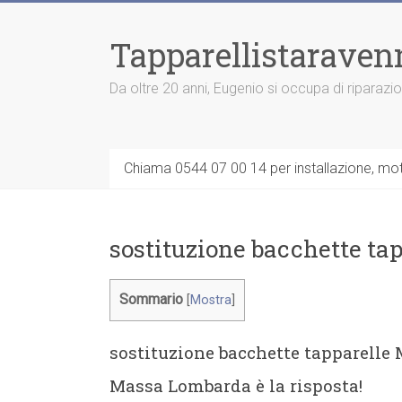
Vai
al
Tapparellistaraven
contenuto
Da oltre 20 anni, Eugenio si occupa di riparazi
Chiama 0544 07 00 14 per installazione, moto
sostituzione bacchette t
Sommario
[
Mostra
]
sostituzione bacchette tapparelle
Massa Lombarda è la risposta!