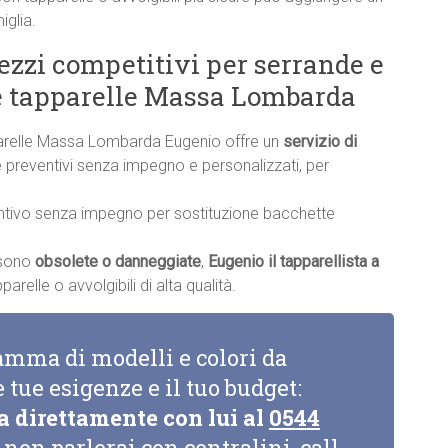
iglia.
rezzi competitivi per serrande e
te tapparelle Massa Lombarda
parelle Massa Lombarda Eugenio offre un
servizio di
ire preventivi senza impegno e personalizzati, per
ntivo senza impegno per sostituzione bacchette
a sono
obsolete o danneggiate
,
Eugenio il tapparellista a
relle o avvolgibili di alta qualità.
amma di modelli e colori da
e tue esigenze e il tuo budget:
a direttamente con lui al
0544
non parlerai con centralini, call