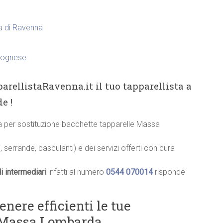
ia di Ravenna
olognese
arellistaRavenna.it il tuo tapparellista a
e !
cia per sostituzione bacchette tapparelle Massa
, serrande, basculanti) e dei servizi offerti con cura
i intermediari
infatti al numero
0544 070014
risponde
ere efficienti le tue
a Massa Lombarda