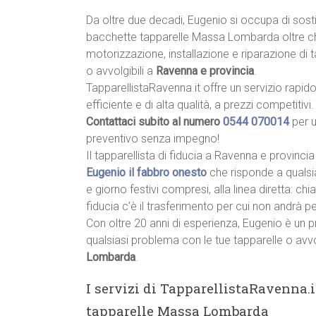
Da oltre due decadi, Eugenio si occupa di sost
bacchette tapparelle Massa Lombarda oltre c
motorizzazione, installazione e riparazione di 
o avvolgibili a
Ravenna e provincia
.
TapparellistaRavenna.it offre un servizio rapido
efficiente e di alta qualità, a prezzi competitivi.
Contattaci subito al numero
0544 070014
per 
preventivo senza impegno!
Il tapparellista di fiducia a Ravenna e provincia
Eugenio il fabbro onesto
che risponde a qualsi
e giorno festivi compresi, alla linea diretta: c
fiducia c’è il trasferimento per cui non andrà p
Con oltre 20 anni di esperienza, Eugenio è un p
qualsiasi problema con le tue tapparelle o avvo
Lombarda
.
I servizi di TapparellistaRavenna.i
tapparelle Massa Lombarda