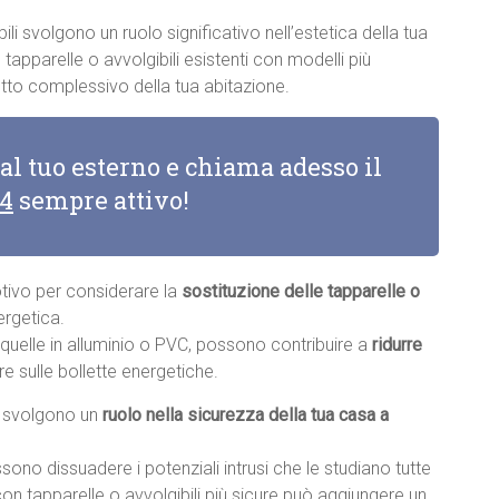
bili svolgono un ruolo significativo nell’estetica della tua
apparelle o avvolgibili esistenti con modelli più
tto complessivo della tua abitazione.
 al tuo esterno e chiama adesso il
14
sempre attivo!
otivo per considerare la
sostituzione delle tapparelle o
ergetica.
e quelle in alluminio o PVC, possono contribuire a
ridurre
re sulle bollette energetiche.
li svolgono un
ruolo nella sicurezza della tua casa a
sono dissuadere i potenziali intrusi che le studiano tutte
con tapparelle o avvolgibili più sicure può aggiungere un