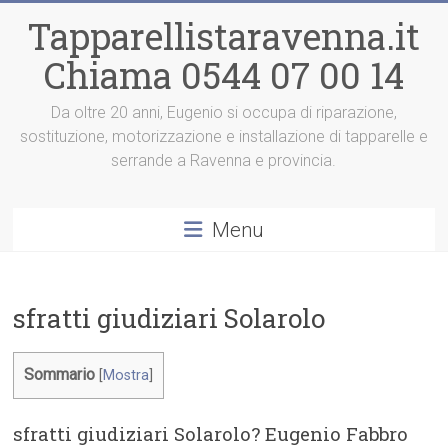
Vai
Tapparellistaravenna.it
al
contenuto
Chiama 0544 07 00 14
Da oltre 20 anni, Eugenio si occupa di riparazione,
sostituzione, motorizzazione e installazione di tapparelle e
serrande a Ravenna e provincia.
Menu
sfratti giudiziari Solarolo
Sommario
[
Mostra
]
sfratti giudiziari Solarolo? Eugenio Fabbro