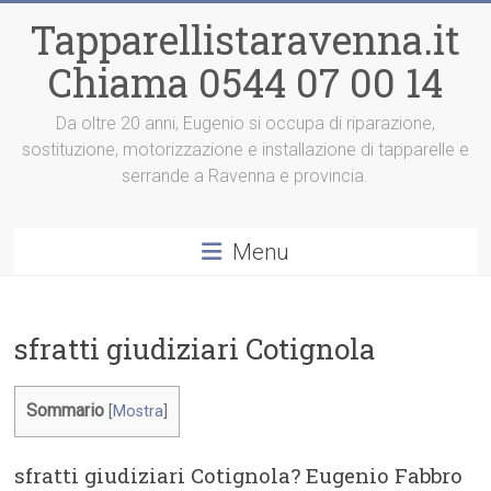
Vai
Tapparellistaravenna.it
al
contenuto
Chiama 0544 07 00 14
Da oltre 20 anni, Eugenio si occupa di riparazione,
sostituzione, motorizzazione e installazione di tapparelle e
serrande a Ravenna e provincia.
Menu
sfratti giudiziari Cotignola
Sommario
[
Mostra
]
sfratti giudiziari Cotignola? Eugenio Fabbro