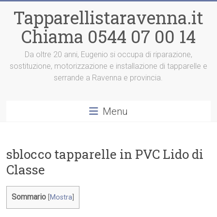
Vai
Tapparellistaravenna.it
al
contenuto
Chiama 0544 07 00 14
Da oltre 20 anni, Eugenio si occupa di riparazione,
sostituzione, motorizzazione e installazione di tapparelle e
serrande a Ravenna e provincia.
Menu
sblocco tapparelle in PVC Lido di
Classe
Sommario
[
Mostra
]