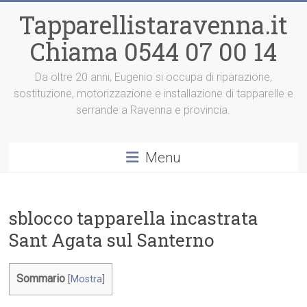
Vai
Tapparellistaravenna.it
al
contenuto
Chiama 0544 07 00 14
Da oltre 20 anni, Eugenio si occupa di riparazione,
sostituzione, motorizzazione e installazione di tapparelle e
serrande a Ravenna e provincia.
Menu
sblocco tapparella incastrata
Sant Agata sul Santerno
Sommario
[
Mostra
]