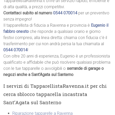
TapparellistaRavenna.it offre un servizio rapido, efficiente e
di alta qualità, a prezzi competitivi.
Contattaci subito al numero
0544 070014
per un preventivo
senza impegno!
Il tapparellista di fiducia a Ravenna e provincia è
Eugenio il
fabbro onesto
che risponde a qualsiasi orario e giorno
festivi compresi, alla linea diretta: chiama con fiducia c’è il
trasferimento per cui non andrà persa la tua chiamata al
0544 070014
!
Con oltre 20 anni di esperienza, Eugenio è un professionista
qualificato e affidabile che può risolvere qualsiasi problema
con le tue tapparelle o avvolgibili o
serrande di garage o
negozi anche a Sant’Agata sul Santerno
.
I servizi di TapparellistaRavenna.it per chi
cerca sblocco tapparella incastrata
Sant’Agata sul Santerno
Riparazione tapparelle a Ravenna