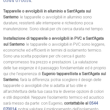
0544 070014
.
Tapparelle o avvolgibili in alluminio a Sant’Agata sul
Santerno
: le tapparelle o avvolgibili in alluminio sono
durature, resistenti alle intemperie e richiedono poca
manutenzione. Sono ideali per chi cerca durata nel tempo.
Installazione di tapparelle o avvolgibili in PVC a Sant’Agata
sul Santerno
: le tapparelle o avvolgibili in PVC sono leggere,
economiche ed efficienti in termini di isolamento termico.
Sono una scelta popolare per chi cerca il giusto
compromesso tra prezzo e prestazioni. La valutazione
delle tue esigenze è il passaggio fondamentale ed è proprio
qui che l’esperienza di
Eugenio tapparellista a Sant’Agata sul
Santerno
, farà la differenza: potrai scegliere il design delle
tapparelle o avvolgibili che si adatta al tuo stile e
all’architettura della tua casa tra le diverse opzioni di colori
e stili disponibili. Neppure l’isolamento termico ed acustico
sarà messo da parte: con Eugenio,
contattabile al
0544
070014
, potrai valutare il miglioramento dell’isolamento