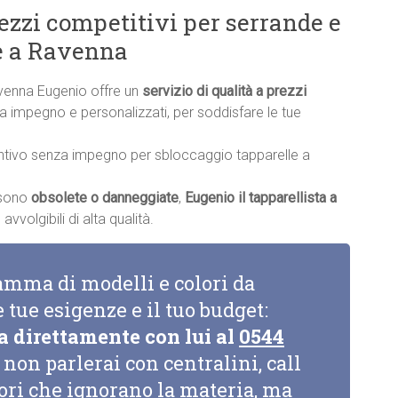
rezzi competitivi per serrande e
le a Ravenna
avenna Eugenio offre un
servizio di qualità a prezzi
nza impegno e personalizzati, per soddisfare le tue
ntivo senza impegno per sbloccaggio tapparelle a
a sono
obsolete o danneggiate
,
Eugenio il tapparellista a
vvolgibili di alta qualità.
amma di modelli e colori da
e tue esigenze e il tuo budget:
a direttamente con lui al
0544
non parlerai con centralini, call
tori che ignorano la materia, ma