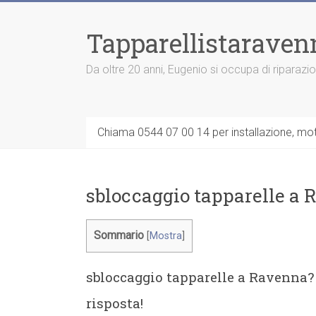
Vai
al
Tapparellistaraven
contenuto
Da oltre 20 anni, Eugenio si occupa di riparazi
Chiama 0544 07 00 14 per installazione, moto
sbloccaggio tapparelle a
Sommario
[
Mostra
]
sbloccaggio tapparelle a Ravenna?
risposta!