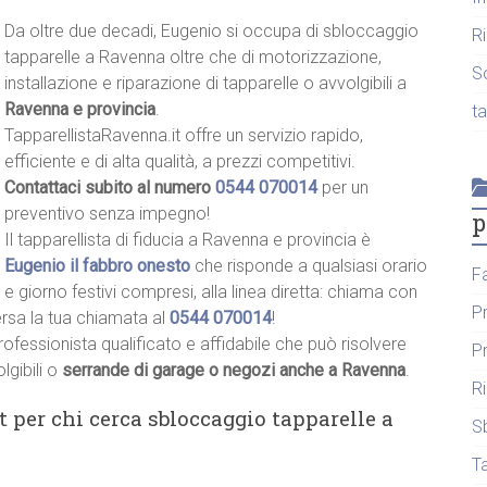
Da oltre due decadi, Eugenio si occupa di sbloccaggio
R
tapparelle a Ravenna oltre che di motorizzazione,
S
installazione e riparazione di tapparelle o avvolgibili a
Ravenna e provincia
.
t
TapparellistaRavenna.it offre un servizio rapido,
efficiente e di alta qualità, a prezzi competitivi.
Contattaci subito al numero
0544 070014
per un
preventivo senza impegno!
p
Il tapparellista di fiducia a Ravenna e provincia è
Eugenio il fabbro onesto
che risponde a qualsiasi orario
F
e giorno festivi compresi, alla linea diretta: chiama con
P
ersa la tua chiamata al
0544 070014
!
rofessionista qualificato e affidabile che può risolvere
P
lgibili o
serrande di garage o negozi anche a Ravenna
.
R
t per chi cerca sbloccaggio tapparelle a
S
T