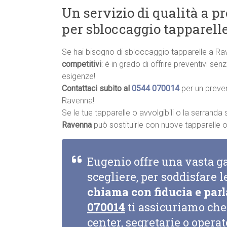
Un servizio di qualità a p
per sbloccaggio tapparel
Se hai bisogno di sbloccaggio tapparelle a R
competitivi
: è in grado di offrire preventivi se
esigenze!
Contattaci subito al
0544 070014
per un preve
Ravenna!
Se le tue tapparelle o avvolgibili o la serrand
Ravenna
può sostituirle con nuove tapparelle o a
Eugenio offre una vasta g
scegliere, per soddisfare l
chiama con fiducia e parl
070014
ti assicuriamo che 
center, segretarie o opera