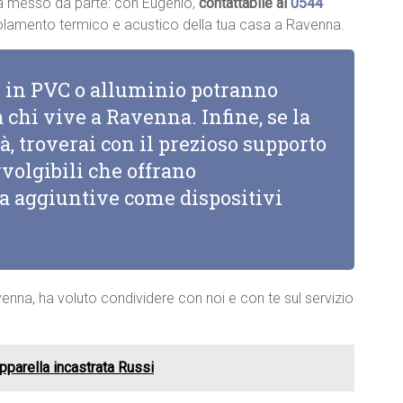
à messo da parte: con Eugenio,
contattabile al
0544
’isolamento termico e acustico della tua casa a Ravenna.
li in PVC o alluminio potranno
 chi vive a Ravenna. Infine, se la
à, troverai con il prezioso supporto
vvolgibili che offrano
za aggiuntive come dispositivi
enna, ha voluto condividere con noi e con te sul servizio
pparella incastrata Russi