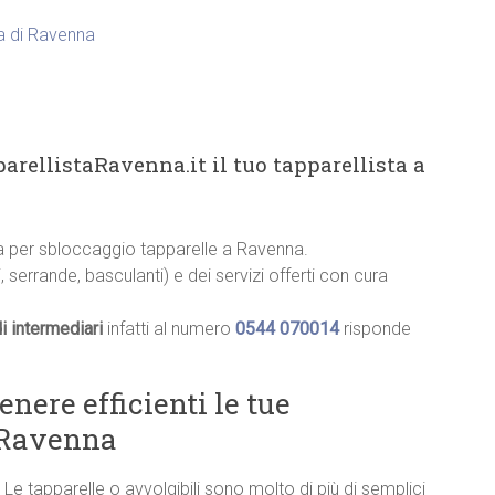
ia di Ravenna
arellistaRavenna.it il tuo tapparellista a
cia per sbloccaggio tapparelle a Ravenna.
, serrande, basculanti) e dei servizi offerti con cura
i intermediari
infatti al numero
0544 070014
risponde
ere efficienti le tue
a Ravenna
Le tapparelle o avvolgibili sono molto di più di semplici