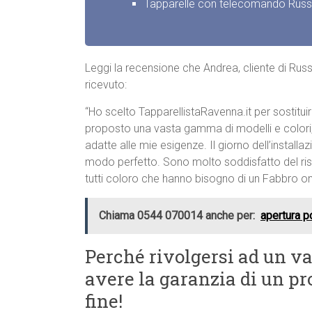
Tapparelle con telecomando Russ
Leggi la recensione che Andrea, cliente di Russ
ricevuto:
“Ho scelto TapparellistaRavenna.it per sostituir
proposto una vasta gamma di modelli e colori, e
adatte alle mie esigenze. Il giorno dell’installa
modo perfetto. Sono molto soddisfatto del risu
tutti coloro che hanno bisogno di un Fabbro on
Chiama 0544 070014 anche per:
apertura p
Perché rivolgersi ad un va
avere la garanzia di un pro
fine!