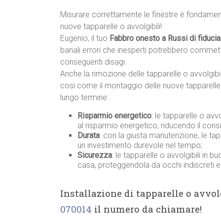
Misurare correttamente le finestre è fondamenta
nuove tapparelle o avvolgibili!
Eugenio, il tuo
Fabbro onesto a Russi di fiducia
banali errori che inesperti potrebbero commett
conseguenti disagi.
Anche la rimozione delle tapparelle o avvolgibil
così come il montaggio delle nuove tapparelle 
lungo termine:
Risparmio energetico
: le tapparelle o av
al risparmio energetico, riducendo il co
Durata
: con la giusta manutenzione, le tap
un investimento durevole nel tempo;
Sicurezza
: le tapparelle o avvolgibili in 
casa, proteggendola da occhi indiscreti e d
Installazione di tapparelle o avvo
070014
il numero da chiamare!