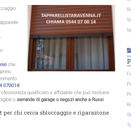
occaggio
R
S
tapparelle
t
,
un
p
nio
che
presi,
F
ferimento
P
4 070014
!
rofessionista qualificato e affidabile che può risolvere
P
lgibili o
serrande di garage o negozi anche a Russi
.
R
t per chi cerca sbloccaggio e riparazione
S
T