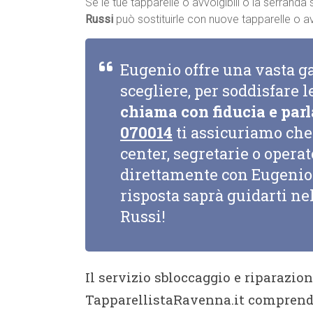
Se le tue tapparelle o avvolgibili o la serrand
Russi
può sostituirle con nuove tapparelle o avvo
Eugenio offre una vasta g
scegliere, per soddisfare l
chiama con fiducia e parl
070014
ti assicuriamo che 
center, segretarie o opera
direttamente con Eugenio 
risposta saprà guidarti nel
Russi!
Il servizio sbloccaggio e riparazio
TapparellistaRavenna.it comprend