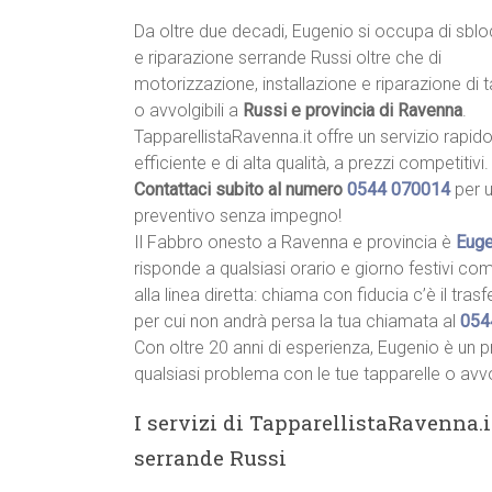
Da oltre due decadi, Eugenio si occupa di sbl
e riparazione serrande Russi oltre che di
motorizzazione, installazione e riparazione di 
o avvolgibili a
Russi e provincia di Ravenna
.
TapparellistaRavenna.it offre un servizio rapido
efficiente e di alta qualità, a prezzi competitivi.
Contattaci subito al numero
0544 070014
per 
preventivo senza impegno!
Il Fabbro onesto a Ravenna e provincia è
Euge
risponde a qualsiasi orario e giorno festivi com
alla linea diretta: chiama con fiducia c’è il tras
per cui non andrà persa la tua chiamata al
054
Con oltre 20 anni di esperienza, Eugenio è un p
qualsiasi problema con le tue tapparelle o avvo
I servizi di TapparellistaRavenna.i
serrande Russi