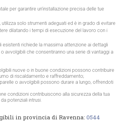
le per garantire un’installazione precisa delle tue
, utilizza solo strumenti adeguati ed è in grado di evitare
ere dilatando i tempi di esecuzione del lavoro con i
i esistenti richiede la massima attenzione ai dettagli
o avvolgibili che consentiranno una serie di vantaggi a
volgibili nuove o in buone condizioni possono contribuire
nsumo di riscaldamento e raffreddamento;
parelle o avvolgibili possono durare a lungo, offrendoti
buone condizioni contribuiscono alla sicurezza della tua
a potenziali intrusi.
lgibili in provincia di Ravenna:
0544