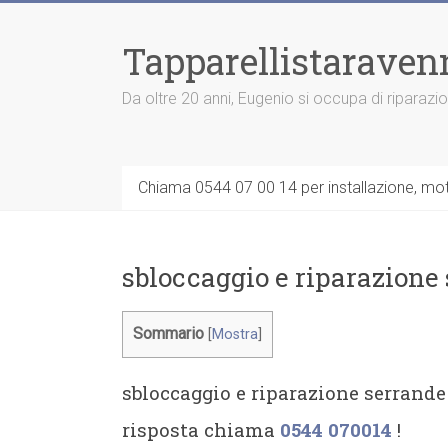
Vai
al
Tapparellistaraven
contenuto
Da oltre 20 anni, Eugenio si occupa di riparazi
Chiama 0544 07 00 14 per installazione, moto
sbloccaggio e riparazione
Sommario
[
Mostra
]
sbloccaggio e riparazione serrande
risposta chiama
0544 070014
!