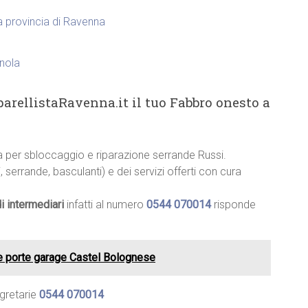
la provincia di Ravenna
nola
arellistaRavenna.it il tuo Fabbro onesto a
ia per sbloccaggio e riparazione serrande Russi.
, serrande, basculanti) e dei servizi offerti con cura
i intermediari
infatti al numero
0544 070014
risponde
e porte garage Castel Bolognese
egretarie
0544 070014