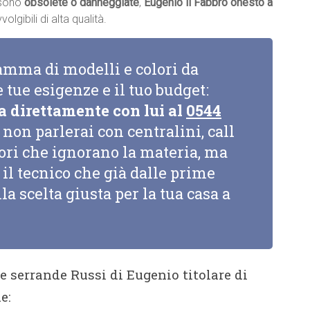
a sono
obsolete o danneggiate
,
Eugenio il Fabbro onesto a
lgibili di alta qualità.
amma di modelli e colori da
e tue esigenze e il tuo budget:
a direttamente con lui al
0544
non parlerai con centralini, call
tori che ignorano la materia, ma
il tecnico che già dalle prime
la scelta giusta per la tua casa a
ne serrande Russi di Eugenio titolare di
e: