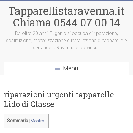
Vai
Tapparellistaravenna.it
al
contenuto
Chiama 0544 07 00 14
Da oltre 20 anni, Eugenio si occupa di riparazione,
sostituzione, motorizzazione e installazione di tapparelle e
serrande a Ravenna e provincia.
Menu
riparazioni urgenti tapparelle
Lido di Classe
Sommario
[
Mostra
]