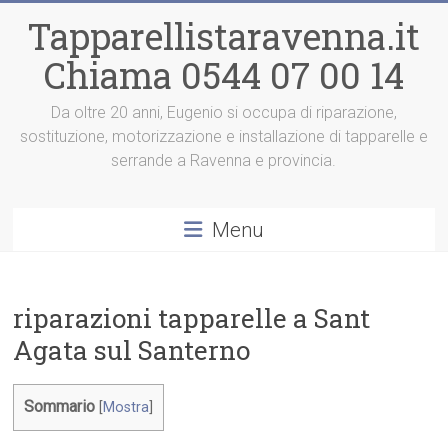
Vai
Tapparellistaravenna.it
al
contenuto
Chiama 0544 07 00 14
Da oltre 20 anni, Eugenio si occupa di riparazione,
sostituzione, motorizzazione e installazione di tapparelle e
serrande a Ravenna e provincia.
Menu
riparazioni tapparelle a Sant
Agata sul Santerno
Sommario
[
Mostra
]