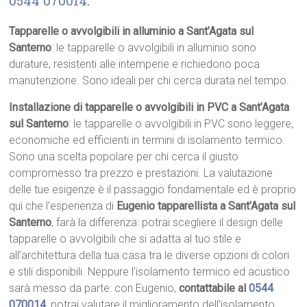
0544 070014
.
Tapparelle o avvolgibili in alluminio a Sant’Agata sul
Santerno
: le tapparelle o avvolgibili in alluminio sono
durature, resistenti alle intemperie e richiedono poca
manutenzione. Sono ideali per chi cerca durata nel tempo.
Installazione di tapparelle o avvolgibili in PVC a Sant’Agata
sul Santerno
: le tapparelle o avvolgibili in PVC sono leggere,
economiche ed efficienti in termini di isolamento termico.
Sono una scelta popolare per chi cerca il giusto
compromesso tra prezzo e prestazioni. La valutazione
delle tue esigenze è il passaggio fondamentale ed è proprio
qui che l’esperienza di
Eugenio tapparellista a Sant’Agata sul
Santerno
, farà la differenza: potrai scegliere il design delle
tapparelle o avvolgibili che si adatta al tuo stile e
all’architettura della tua casa tra le diverse opzioni di colori
e stili disponibili. Neppure l’isolamento termico ed acustico
sarà messo da parte: con Eugenio,
contattabile al
0544
070014
, potrai valutare il miglioramento dell’isolamento