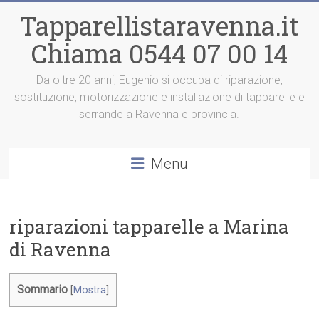
Vai
Tapparellistaravenna.it
al
contenuto
Chiama 0544 07 00 14
Da oltre 20 anni, Eugenio si occupa di riparazione,
sostituzione, motorizzazione e installazione di tapparelle e
serrande a Ravenna e provincia.
Menu
riparazioni tapparelle a Marina
di Ravenna
Sommario
[
Mostra
]