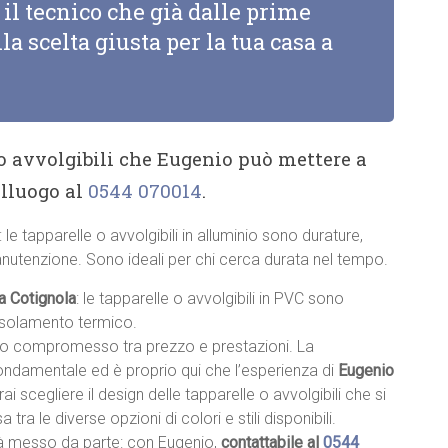
il tecnico che già dalle prime
la scelta giusta per la tua casa a
 o avvolgibili che Eugenio può mettere a
alluogo al
0544 070014
.
: le tapparelle o avvolgibili in alluminio sono durature,
anutenzione. Sono ideali per chi cerca durata nel tempo.
 a Cotignola
: le tapparelle o avvolgibili in PVC sono
 isolamento termico.
sto compromesso tra prezzo e prestazioni. La
fondamentale ed è proprio qui che l’esperienza di
Eugenio
trai scegliere il design delle tapparelle o avvolgibili che si
a tra le diverse opzioni di colori e stili disponibili.
à messo da parte: con Eugenio,
contattabile al
0544