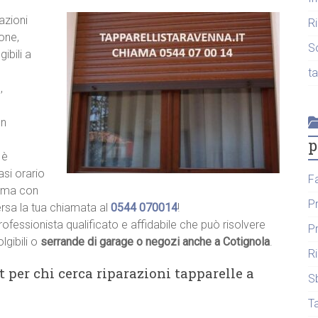
azioni
R
one,
S
ibili a
t
,
un
p
 è
asi orario
F
hiama con
P
ersa la tua chiamata al
0544 070014
!
rofessionista qualificato e affidabile che può risolvere
P
lgibili o
serrande di garage o negozi anche a Cotignola
.
R
t per chi cerca riparazioni tapparelle a
S
T