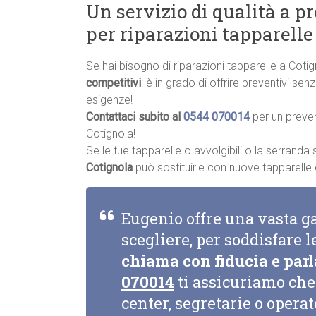
Un servizio di qualità a p
per riparazioni tapparelle
Se hai bisogno di riparazioni tapparelle a Coti
competitivi
: è in grado di offrire preventivi se
esigenze!
Contattaci subito al
0544 070014
per un preve
Cotignola!
Se le tue tapparelle o avvolgibili o la serrand
Cotignola
può sostituirle con nuove tapparelle o 
Eugenio offre una vasta g
scegliere, per soddisfare l
chiama con fiducia e parl
070014
ti assicuriamo che 
center, segretarie o opera