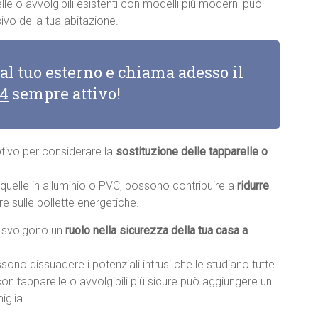
lle o avvolgibili esistenti con modelli più moderni può
vo della tua abitazione.
 al tuo esterno e chiama adesso il
14
sempre attivo!
otivo per considerare la
sostituzione delle tapparelle o
.
e quelle in alluminio o PVC, possono contribuire a
ridurre
re sulle bollette energetiche.
li svolgono un
ruolo nella sicurezza della tua casa a
sono dissuadere i potenziali intrusi che le studiano tutte
con tapparelle o avvolgibili più sicure può aggiungere un
iglia.