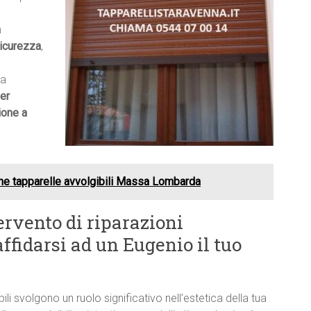
a
icurezza
,
ma
er
ione a
ne tapparelle avvolgibili Massa Lombarda
ervento di riparazioni
ffidarsi ad un Eugenio il tuo
bili svolgono un ruolo significativo nell’estetica della tua