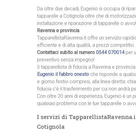
Da oltre due decadi, Eugenio si occupa di ripar
tapparelle a Cotignola oltre che di motorizzazi
installazione e riparazione di tapparelle o avvolg
Ravenna e provincia
.
TapparellistaRavenna.it offre un servizio rapido
efficiente e di alta qualità, a prezzi competitivi.
Contattaci subito al numero
0544 070014
per 
preventivo senza impegno!
Il tapparellista di fiducia a Ravenna e provincia
Eugenio il fabbro onesto
che risponde a qualsi
e giorno festivi compresi, alla linea diretta: c
fiducia c’è il trasferimento per cui non andrà p
Con oltre 20 anni di esperienza, Eugenio è un p
qualsiasi problema con le tue tapparelle o avvo
I servizi di TapparellistaRavenna.i
Cotignola