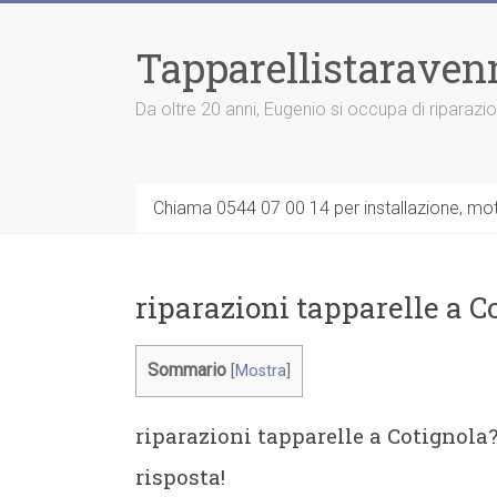
Vai
al
Tapparellistaraven
contenuto
Da oltre 20 anni, Eugenio si occupa di riparazi
Chiama 0544 07 00 14 per installazione, moto
riparazioni tapparelle a C
Sommario
[
Mostra
]
riparazioni tapparelle a Cotignola?
risposta!